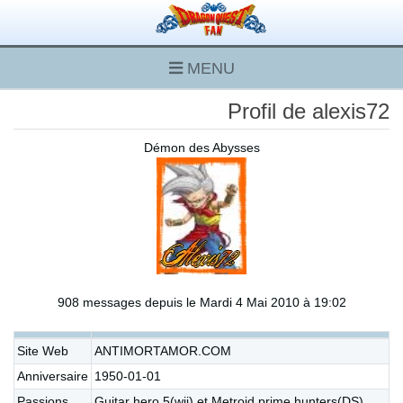
MENU
Profil de alexis72
Démon des Abysses
908 messages depuis le Mardi 4 Mai 2010 à 19:02
Site Web
ANTIMORTAMOR.COM
Anniversaire
1950-01-01
Passions
Guitar hero 5(wii) et Metroid prime hunters(DS)