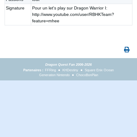
Signature
Pour un let's play sur Dragon Warrior I:
http://www.youtube.com/user/RBHKTeam?
feature=mhee
Dragon Quest Fan 2006-2026
Partenaires :
FFRing
KHDestiny
Square Enix Ocean
Generation Nintendo
ChocoBonPlan