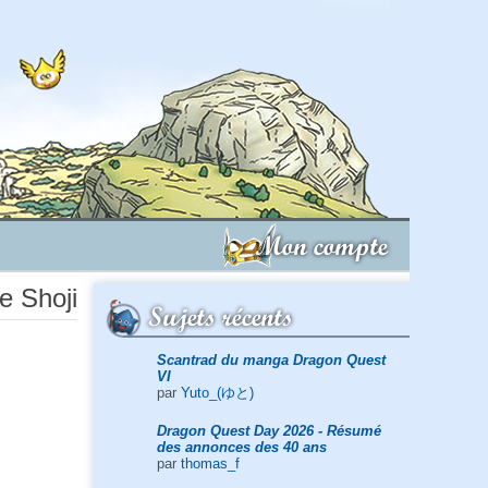
Mon compte
de Shoji
Sujets récents
Scantrad du manga Dragon Quest
VI
par
Yuto_(ゆと)
Dragon Quest Day 2026 - Résumé
des annonces des 40 ans
par
thomas_f