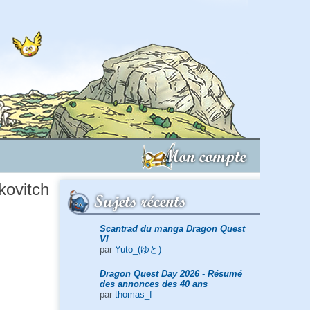
Mon compte
kovitch
Sujets récents
Scantrad du manga Dragon Quest
VI
par
Yuto_(ゆと)
Dragon Quest Day 2026 - Résumé
des annonces des 40 ans
par
thomas_f