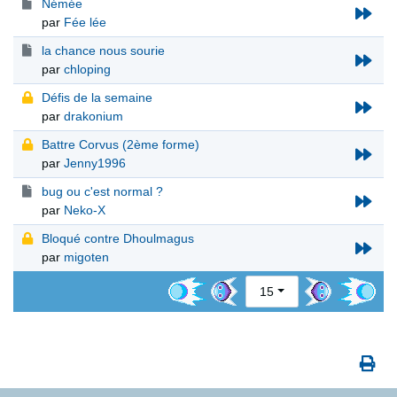
Némée
par
Fée lée
la chance nous sourie
par
chloping
Défis de la semaine
par
drakonium
Battre Corvus (2ème forme)
par
Jenny1996
bug ou c'est normal ?
par
Neko-X
Bloqué contre Dhoulmagus
par
migoten
15