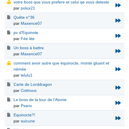
votre boss que vous prefere et celui qe vous deteste
par
polux21
Quête n°36
par
Maxence07
pv d'Equinote
par
Fée lée
Un boss à battre
par
Maxence07
comment avoir autre que équinocte, monte gluant et
némée
par
lelulu1
Carte de Lorddragon
par
Cotinvus
Le boss de la tour de l'Atonie
par
Psarix
Equinocte?!
par
suicune