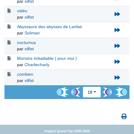
par
xilfist
vidéo
par
xilfist
Abyssaure des abysses de Lanfair
par
Soliman
nocturnus
par
xilfist
Monstre imbattable ( pour moi )
par
Charliecharly
combien
par
xilfist
18
Dragon Quest Fan 2006-2026