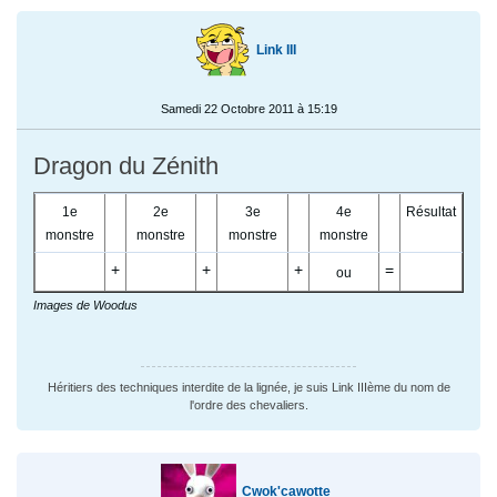
Link III
Samedi 22 Octobre 2011 à 15:19
Dragon du Zénith
1e
2e
3e
4e
Résultat
monstre
monstre
monstre
monstre
+
+
+
=
ou
Images de Woodus
Héritiers des techniques interdite de la lignée, je suis Link IIIème du nom de
l'ordre des chevaliers.
Cwok'cawotte