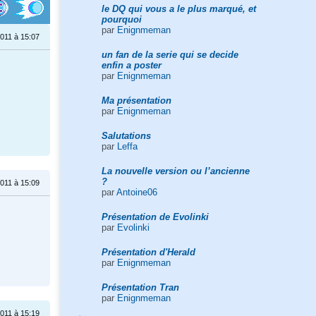
le DQ qui vous a le plus marqué, et
pourquoi
par
Enignmeman
011 à 15:07
un fan de la serie qui se decide
enfin a poster
par
Enignmeman
Ma présentation
par
Enignmeman
Salutations
par
Leffa
La nouvelle version ou l’ancienne
?
011 à 15:09
par
Antoine06
Présentation de Evolinki
par
Evolinki
Présentation d'Herald
par
Enignmeman
Présentation Tran
par
Enignmeman
011 à 15:19