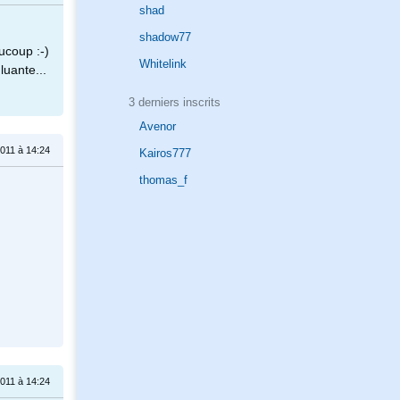
shad
shadow77
ucoup :-)
Whitelink
luante...
3 derniers inscrits
Avenor
011 à 14:24
Kairos777
thomas_f
011 à 14:24