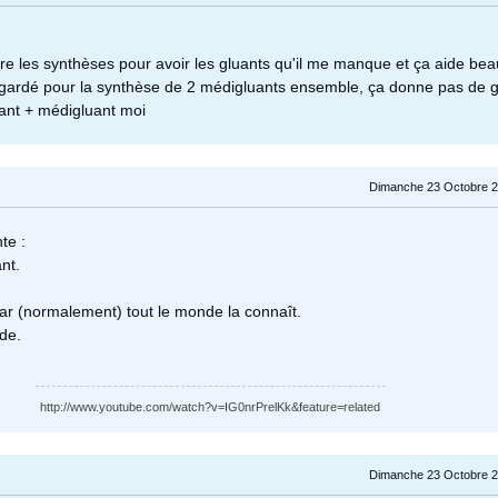
aire les synthèses pour avoir les gluants qu'il me manque et ça aide bea
 regardé pour la synthèse de 2 médigluants ensemble, ça donne pas de g
luant + médigluant moi
Dimanche 23 Octobre 2
te :
nt.
 car (normalement) tout le monde la connaît.
ide.
http://www.youtube.com/watch?v=IG0nrPrelKk&feature=related
Dimanche 23 Octobre 2