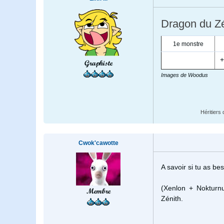
Dragon du Zé
1e monstre
+
Graphiste
Images de Woodus
Héritiers 
Cwok'cawotte
A savoir si tu as be
(Xenlon + Nokturn
Membre
Zénith.