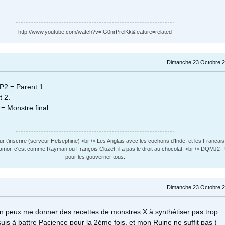
http://www.youtube.com/watch?v=IG0nrPrelKk&feature=related
Dimanche 23 Octobre 2
P2 = Parent 1.
 2.
= Monstre final.
 t'inscrire (serveur Helsephine) <br /> Les Anglais avec les cochons d'Inde, et les Français
amor, c'est comme Rayman ou François Cluzet, il a pas le droit au chocolat. <br /> DQMJ2 
pour les gouverner tous.
Dimanche 23 Octobre 2
n peux me donner des recettes de monstres X à synthétiser pas trop
uis à battre Pacience pour la 2éme fois, et mon Ruine ne suffit pas )