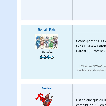
Romain-Rahl
Grand-parent 1 + G
GP3 + GP4 = Parent
Parent 1 + Parent 2 
Membre
Clique sur "WWW" pour
Cochinchine. <br /> Mort
Fée lée
Est ce que quelqu’u
compliquer ? (J'en s