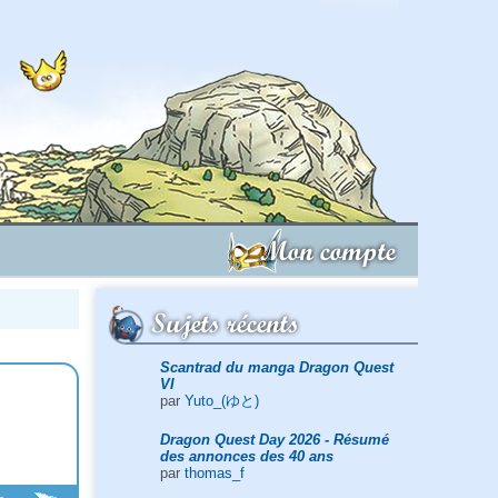
Mon compte
Sujets récents
Scantrad du manga Dragon Quest
VI
par
Yuto_(ゆと)
Dragon Quest Day 2026 - Résumé
des annonces des 40 ans
par
thomas_f