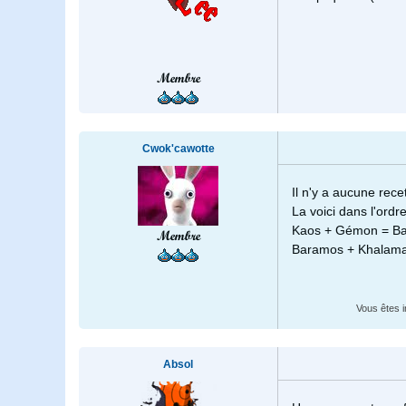
Membre
Cwok'cawotte
Il n'y a aucune rece
La voici dans l'ordre
Kaos + Gémon = B
Membre
Baramos + Khalama
Vous êtes i
Absol