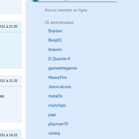
Aucun membre en ligne
15 anniversaires
011 à 21:20
Bastien
Benji01
brasero
D.Quester-8
gameethegamer
HeavyFire
011 à 21:25
JessicaLove
as.
metal3x
munchips
papi
playman70
sérény
011 à 14:22