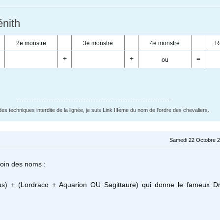
nith
2e monstre
3e monstre
4e monstre
R
+
+
=
ou
des techniques interdite de la lignée, je suis Link IIIème du nom de l'ordre des chevaliers.
Samedi 22 Octobre 2
soin des noms :
us) + (Lordraco + Aquarion OU Sagittaure) qui donne le fameux D