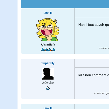
Link III
Nan il faut savoir q
Graphiste
Héritiers 
Super Fly
lol sinon comment o
Membre
je suis un g
Link III