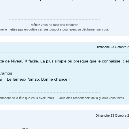
Méfiez vous de l'elfe des ténèbres
ne le mettez pas en colère car ses pouvoirs pourraient se déchainer sur vous
Dimanche 23 Octobre 2
tte de Niveau X facile. La plus simple ou presque que je connaisse, c'e
 :
aramos
r = Le fameux Nimzo. Bonne chance !
nnocent de la tête que vous avez, mais ... Vous êtes responsable de la gueule vous faites.
Dimanche 23 Octobre 2