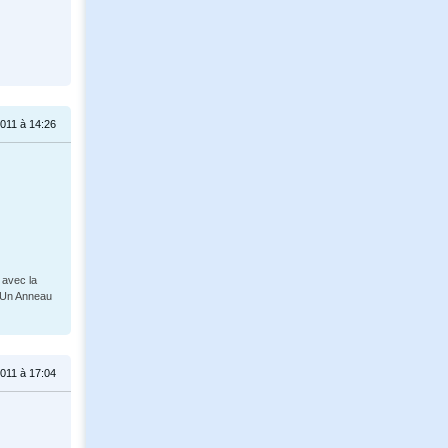
011 à 14:26
 avec la
: Un Anneau
011 à 17:04