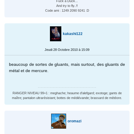
Fuck a Duck...
And try to fly..!!
Code ami : 1249 2090 9241 :D
kakashi122
Jeudi 28 Octobre 2010 à 15:09
beaucoup de sortes de gluants, mais surtout, des gluants de
métal et de mercure.
RANGER NIVEAU 99+1 : meghache; heaume d'alefgard; exotoge; gants de
maître; pantalon ultrarésistant; bottes de médiévande; brassard de météore.
oromazi