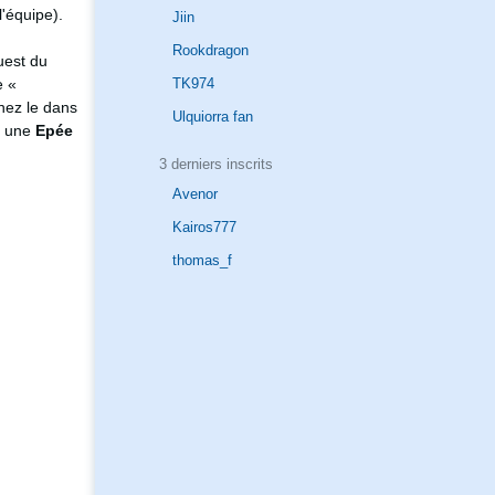
'équipe).
Jiin
Rookdragon
uest du
TK974
e «
nez le dans
Ulquiorra fan
nt une
Epée
3 derniers inscrits
Avenor
Kairos777
thomas_f