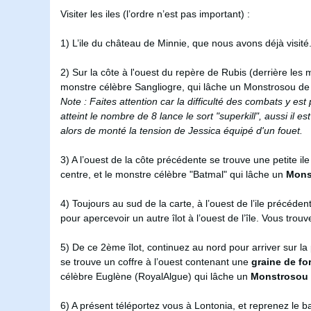
Visiter les iles (l’ordre n’est pas important) :
1) L’ile du château de Minnie, que nous avons déjà visité
2) Sur la côte à l'ouest du repère de Rubis (derrière le
monstre célèbre Sangliogre, qui lâche un Monstrosou de 
Note : Faites attention car la difficulté des combats y 
atteint le nombre de 8 lance le sort "superkill", aussi 
alors de monté la tension de Jessica équipé d'un fouet.
3) A l’ouest de la côte précédente se trouve une petite ile
centre, et le monstre célèbre "Batmal" qui lâche un
Mons
4) Toujours au sud de la carte, à l’ouest de l’ile précéde
pour apercevoir un autre îlot à l’ouest de l’île. Vous trou
5) De ce 2ème îlot, continuez au nord pour arriver sur l
se trouve un coffre à l’ouest contenant une
graine de fo
célèbre Euglène (RoyalAlgue) qui lâche un
Monstrosou 
6) A présent téléportez vous à Lontonia, et reprenez le 