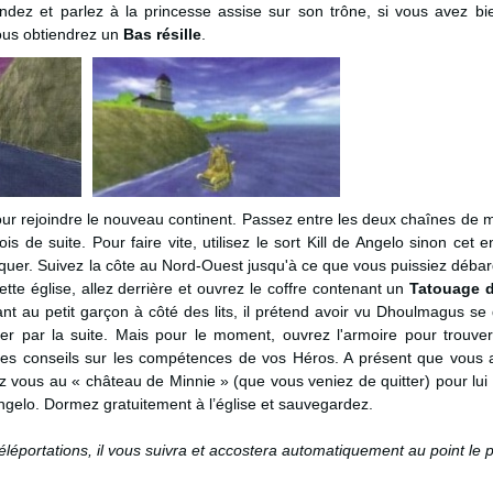
ndez et parlez à la princesse assise sur son trône, si vous avez bi
vous obtiendrez un
Bas résille
.
our rejoindre le nouveau continent. Passez entre les deux chaînes de 
s de suite. Pour faire vite, utilisez le sort Kill de Angelo sinon cet
taquer. Suivez la côte au Nord-Ouest jusqu'à ce que vous puissiez déba
tte église, allez derrière et ouvrez le coffre contenant un
Tatouage 
ant au petit garçon à côté des lits, il prétend avoir vu Dhoulmagus se 
ler par la suite. Mais pour le moment, ouvrez l'armoire pour trouv
es conseils sur les compétences de vos Héros. A présent que vous 
ortez vous au « château de Minnie » (que vous veniez de quitter) pour lui
Angelo. Dormez gratuitement à l’église et sauvegardez.
éléportations, il vous suivra et accostera automatiquement au point le 