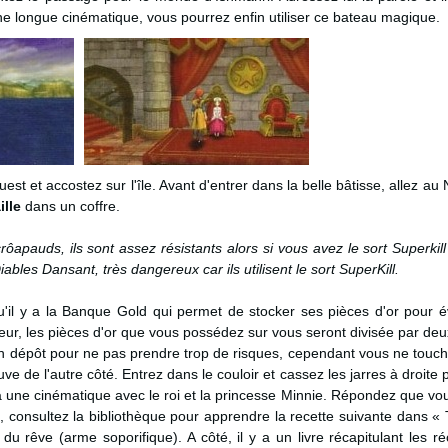
 longue cinématique, vous pourrez enfin utiliser ce bateau magique.
st et accostez sur l'île. Avant d'entrer dans la belle bâtisse, allez au N
lle
dans un coffre.
rôapauds, ils sont assez résistants alors si vous avez le sort Superkil
 Diables Dansant, très dangereux car ils utilisent le sort SuperKill.
u'il y a la Banque Gold qui permet de stocker ses pièces d'or pour év
ieur, les pièces d'or que vous possédez sur vous seront divisée par de
e un dépôt pour ne pas prendre trop de risques, cependant vous ne touc
ve de l'autre côté. Entrez dans le couloir et cassez les jarres à droite 
 à une cinématique avec le roi et la princesse Minnie. Répondez que v
e, consultez la bibliothèque pour apprendre la recette suivante dans « 
u rêve (arme soporifique). A côté, il y a un livre récapitulant les 