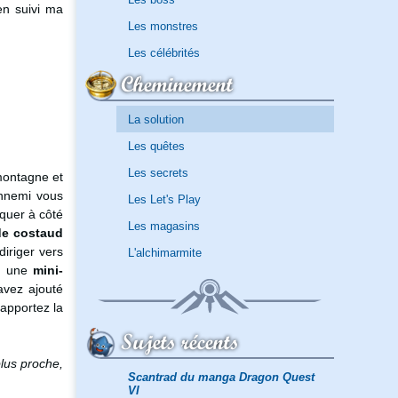
en suivi ma
Les monstres
Les célébrités
Cheminement
La solution
Les quêtes
Les secrets
montagne et
 ennemi vous
Les Let's Play
rquer à côté
Les magasins
de costaud
diriger vers
L'alchimarmite
er une
mini-
avez ajouté
 apportez la
Sujets récents
plus proche,
Scantrad du manga Dragon Quest
VI