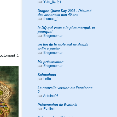
par
Yuto_(ゆと)
Dragon Quest Day 2026 - Résumé
des annonces des 40 ans
par
thomas_f
le DQ qui vous a le plus marqué, et
pourquoi
par
Enignmeman
un fan de la serie qui se decide
enfin a poster
par
Enignmeman
irectement à
Ma présentation
par
Enignmeman
Salutations
par
Leffa
La nouvelle version ou l’ancienne
?
par
Antoine06
Présentation de Evolinki
par
Evolinki