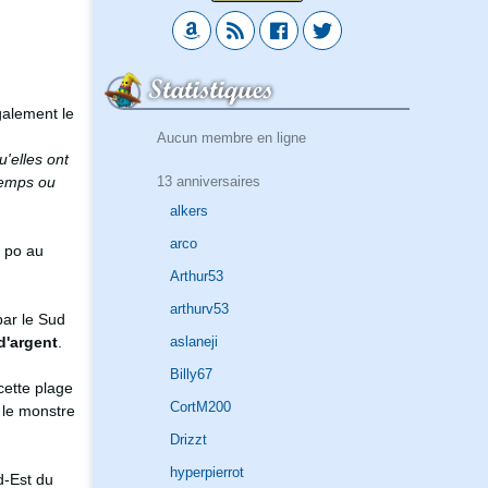
Statistiques
également le
Aucun membre en ligne
'elles ont
13 anniversaires
 temps ou
alkers
arco
0 po au
Arthur53
arthurv53
par le Sud
aslaneji
d'argent
.
Billy67
cette plage
CortM200
i le monstre
Drizzt
hyperpierrot
d-Est du