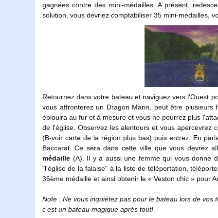
gagnées contre des mini-médailles. A présent, redesce
solution, vous devriez comptabiliser 35 mini-médailles, 
Retournez dans votre bateau et naviguez vers l'Ouest p
vous affronterez un Dragon Marin, peut être plusieurs foi
éblouira au fur et à mesure et vous ne pourrez plus l'at
de l'église. Observez les alentours et vous apercevrez ce
(B-voir carte de la région plus bas) puis entrez. En parl
Baccarat. Ce sera dans cette ville que vous devrez al
médaille
(A). Il y a aussi une femme qui vous donne d
"l'église de la falaise" à la liste de téléportation, télép
36ème médaille et ainsi obtenir le « Veston chic » pour 
Note : Ne vous inquiétez pas pour le bateau lors de vos t
c’est un bateau magique après tout!