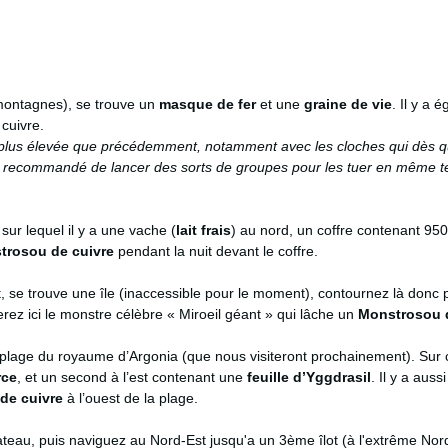
.
s montagnes), se trouve un
masque de fer
et une
graine de vie
. Il y a 
cuivre.
est plus élevée que précédemment, notamment avec les cloches qui dès qu
il est recommandé de lancer des sorts de groupes pour les tuer en même
 sur lequel il y a une vache (
lait frais
) au nord, un coffre contenant 95
trosou de cuivre
pendant la nuit devant le coffre.
nt, se trouve une île (inaccessible pour le moment), contournez là donc 
verez ici le monstre célèbre « Miroeil géant » qui lâche un
Monstrosou 
a plage du royaume d’Argonia (que nous visiteront prochainement). Sur 
rce
, et un second à l’est contenant une
feuille d’Yggdrasil
. Il y a auss
de cuivre
à l’ouest de la plage.
bateau, puis naviguez au Nord-Est jusqu'a un 3ème îlot (à l'extrême Nor