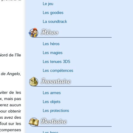
Le jeu
Les goodies
La soundtrack
Héros
Les héros
Les magies
ord de l'île
Les tenues 3DS
Les compétences
l de Angelo,
Inventaire
iter de les
Les armes
ux, mais pas
Les objets
herez aucun
Les protections
pour obtenir
ous avez des
Bestiaire
Tout sur les
récompenses
Les boss