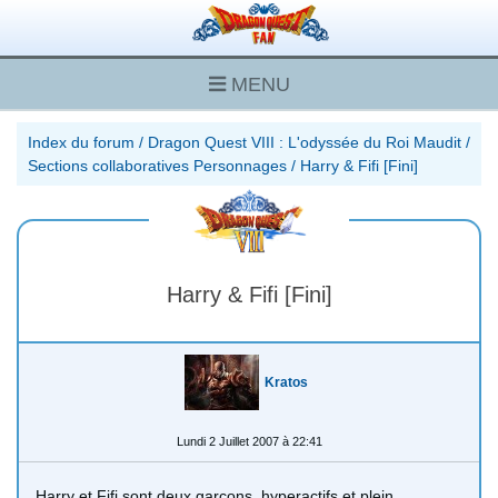
MENU
Index du forum
/
Dragon Quest VIII : L'odyssée du Roi Maudit
/
Sections collaboratives Personnages
/
Harry & Fifi [Fini]
Harry & Fifi [Fini]
Kratos
Lundi 2 Juillet 2007 à 22:41
Harry et Fifi sont deux garçons, hyperactifs et plein