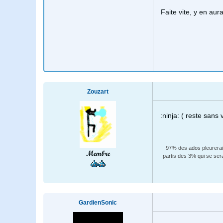
Faite vite, y en aur
Zouzart
:ninja: ( reste sans 
97% des ados pleureraien
Membre
partis des 3% qui se ser
GardienSonic