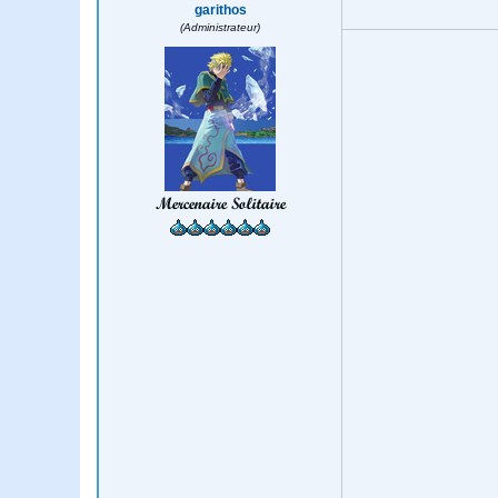
garithos
(Administrateur)
Mercenaire Solitaire