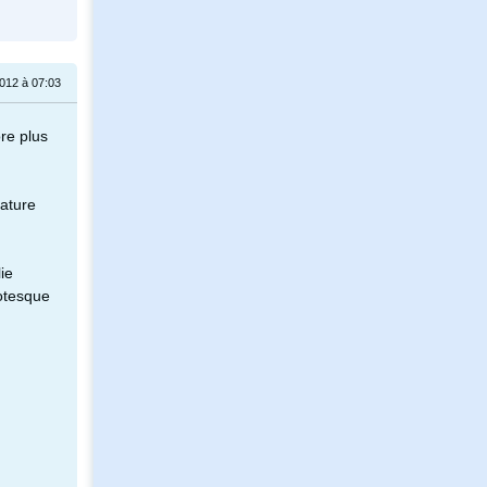
2012 à 07:03
re plus
dature
ie
rotesque