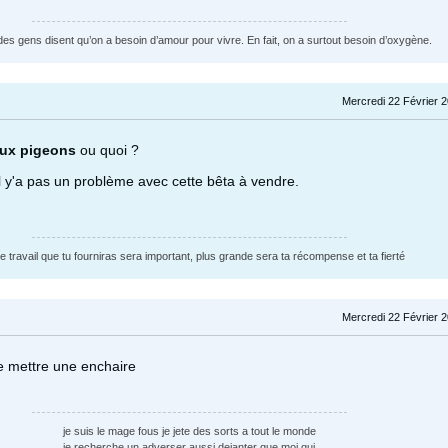
des gens disent qu’on a besoin d’amour pour vivre. En fait, on a surtout besoin d’oxygène.
Mercredi 22 Février 
aux pigeons
ou quoi ?
 y'a pas un problème avec cette bêta à vendre.
le travail que tu fourniras sera important, plus grande sera ta récompense et ta fierté
Mercredi 22 Février 
de mettre une enchaire
je suis le mage fous je jete des sorts a tout le monde
je recherche un adverser aussi dejanter que moi qui