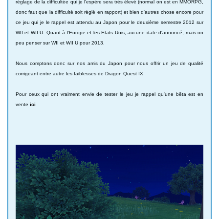
réglage de la difficultée qui je l'espère sera très élevé (normal on est en MMORPG,
donc faut que la difficulté soit réglé en rapport) et bien d'autres chose encore pour
ce jeu qui je le rappel est attendu au Japon pour le deuxième semestre 2012 sur
WII et WII U. Quant à l'Europe et les Etats Unis, aucune date d'annoncé, mais on
peu penser sur WII et WII U pour 2013.
Nous comptons donc sur nos amis du Japon pour nous offrir un jeu de qualité
corrigeant entre autre les faiblesses de Dragon Quest IX.
Pour ceux qui ont vraiment envie de tester le jeu je rappel qu'une bêta est en
vente
ici