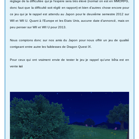
réglage de la difficultée qui je l'espère sera très élevé (normal on est en MMORPG,
donc faut que la difficulté soit réglé en rapport) et bien d'autres chose encore pour
ce jeu qui je le rappel est attendu au Japon pour le deuxième semestre 2012 sur
WII et WII U. Quant à l'Europe et les Etats Unis, aucune date d'annoncé, mais on
peu penser sur WII et WII U pour 2013.
Nous comptons donc sur nos amis du Japon pour nous offrir un jeu de qualité
corrigeant entre autre les faiblesses de Dragon Quest IX.
Pour ceux qui ont vraiment envie de tester le jeu je rappel qu'une bêta est en
vente
ici