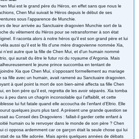
hen Mui est le grand père du Héros, en effet sans que nous le
achions, Chen Mui suivait le Héros depuis le début de ses
ventures sous l'apparence de Munchie.
ors de leur arrivée au Sanctuaire dragovien Munchie sort de la
oche du vêtement du Héros pour se retransformer à son état
iginel. Il raconta alors à notre héros qu'il est son grand père et lui
évéla aussi qu'il est le fils d'une mère dragovienne nommée Xia,
ui n’est autre que la fille de Chen Mui, et d'un humain nommé
ltrio, qui aurait du être le futur roi du royaume d'Argonia. Mais
alheureusement le jeune prince succomba en tentant de
ejoindre Xia que Chen Mui, s’opposant formellement au mariage
e sa fille avec un humain, avait ramené au Sanctuaire dragovien.
oyant à quel point la mort de son bien-aimé affecta sa fille Chen
ui, en bon père qu’il est, regretta de les avoir séparés. Xia tomba
eu à peu dans un chagrin inconsolable qui l’affaiblit, et cette
iblesse lui fut fatale quand elle accoucha de l’enfant d’Eltrio. Elle
ourut quelques jours plus tard. A présent une grande question se
osait au Conseil des Dragoviens : fallait-il garder cette enfant à
oitié humain ou le renvoyer dans le monde de son père ? Chen
ui ci opposa ardemment car ce garçon était la seule chose qui lui
estait de sa fille adorée. Mais après quelques années de débats