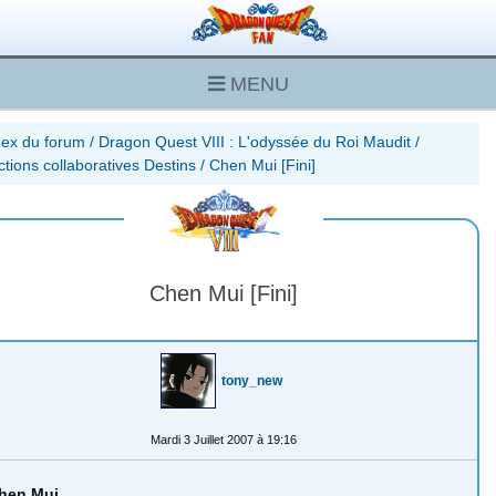
MENU
dex du forum
/
Dragon Quest VIII : L'odyssée du Roi Maudit
/
tions collaboratives Destins
/
Chen Mui [Fini]
Chen Mui [Fini]
tony_new
Mardi 3 Juillet 2007 à 19:16
hen Mui