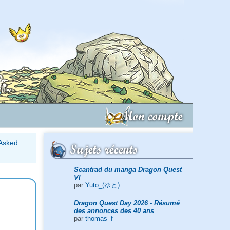
Mon compte
 Asked
Sujets récents
Scantrad du manga Dragon Quest
VI
par
Yuto_(ゆと)
Dragon Quest Day 2026 - Résumé
des annonces des 40 ans
par
thomas_f