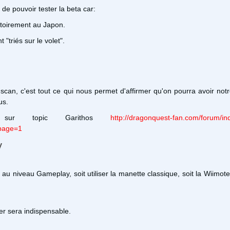
e de pouvoir tester la beta car:
gatoirement au Japon.
 "triés sur le volet".
can, c'est tout ce qui nous permet d'affirmer qu'on pourra avoir not
us.
 sur topic Garithos
http://dragonquest-fan.com/forum/i
page=1
y
x au niveau Gameplay, soit utiliser la manette classique, soit la Wiimot
er sera indispensable.