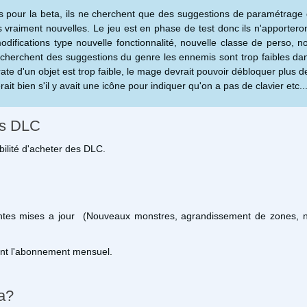
s pour la beta, ils ne cherchent que des suggestions de paramétrage 
s vraiment nouvelles. Le jeu est en phase de test donc ils n'apportero
difications type nouvelle fonctionnalité, nouvelle classe de perso, n
ls cherchent des suggestions du genre les ennemis sont trop faibles d
ate d'un objet est trop faible, le mage devrait pouvoir débloquer plus d
erait bien s'il y avait une icône pour indiquer qu'on a pas de clavier etc..
des DLC
ibilité d'acheter des DLC.
entes mises a jour (Nouveaux monstres, agrandissement de zones, n
ent l'abonnement mensuel.
ta?