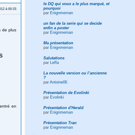
le DQ qui vous a le plus marqué, et
pourquoi
012 à 00:33
par
Enignmeman
un fan de la serie qui se decide
enfin a poster
s de plus
par
Enignmeman
Ma présentation
par
Enignmeman
s
Salutations
par
Leffa
La nouvelle version ou l’ancienne
?
par
Antoine06
Présentation de Evolinki
par
Evolinki
 entré en
Présentation d'Herald
par
Enignmeman
Présentation Tran
par
Enignmeman