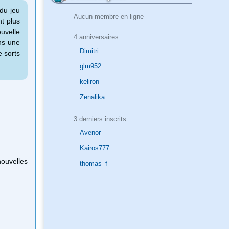
du jeu
Aucun membre en ligne
nt plus
ouvelle
4 anniversaires
ans une
Dimitri
e sorts
.
glm952
keliron
Zenalika
3 derniers inscrits
Avenor
Kairos777
ouvelles
thomas_f