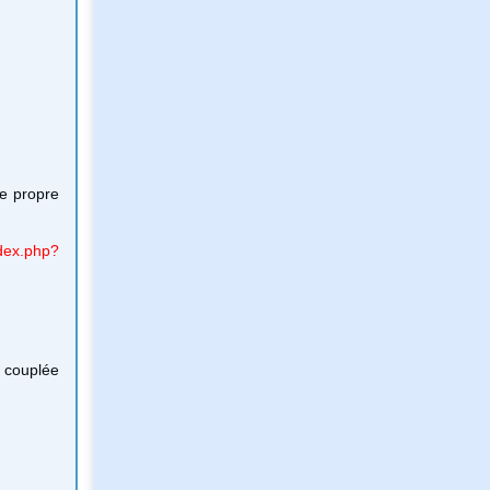
re propre
ndex.php?
e couplée