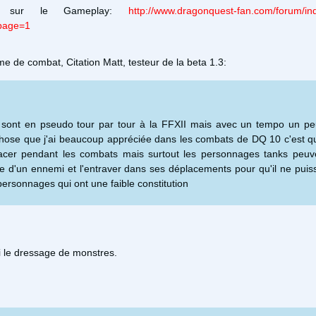
II sur le Gameplay:
http://www.dragonquest-fan.com/forum/in
page=1
e de combat, Citation Matt, testeur de la beta 1.3:
sont en pseudo tour par tour à la FFXII mais avec un tempo un pe
hose que j'ai beaucoup appréciée dans les combats de DQ 10 c'est qu
acer pendant les combats mais surtout les personnages tanks peuv
e d'un ennemi et l'entraver dans ses déplacements pour qu'il ne puis
personnages qui ont une faible constitution
i le dressage de monstres.