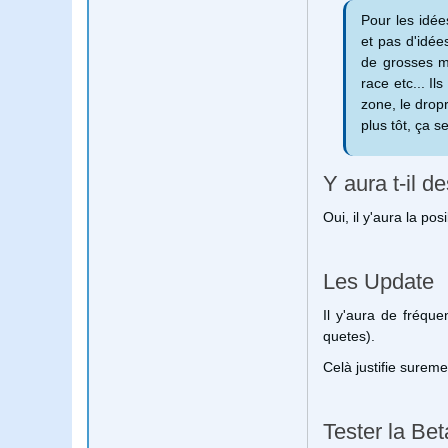
Pour les idée
et pas d'idée
de grosses mo
race etc... I
zone, le dropr
plus tôt, ça s
Y aura t-il 
Oui, il y'aura la pos
Les Update
Il y'aura de fréqu
quetes).
Celà justifie surem
Tester la Be