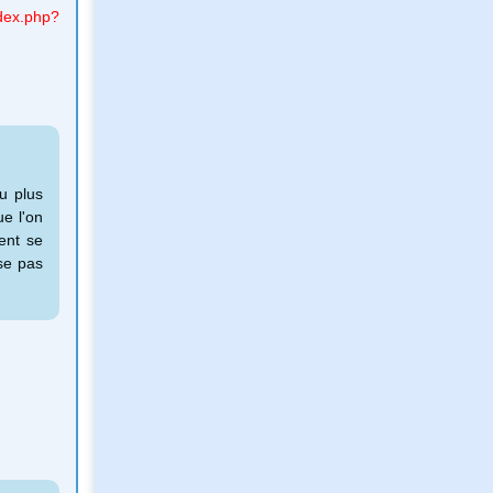
dex.php?
u plus
e l'on
ent se
se pas