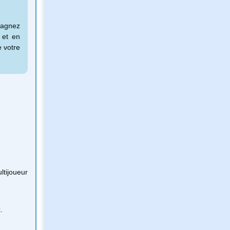
pagnez
 et en
e votre
tijoueur
.