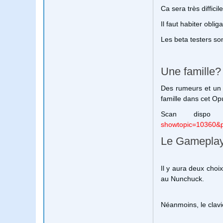
Ca sera très difficil
Il faut habiter obli
Les beta testers sont
Une famille?
Des rumeurs et un s
famille dans cet Op
Scan dispo
showtopic=10360&
Le Gamepla
Il y aura deux choi
au Nunchuck.
Néanmoins, le clavi