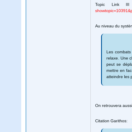
Topic Link I
showtopic=10391&
Au niveau du systèm
Les combats 
relaxe. Une c
peut se dépl
mettre en fac
atteindre les 
On retrouvera auss
Citation Garithos: