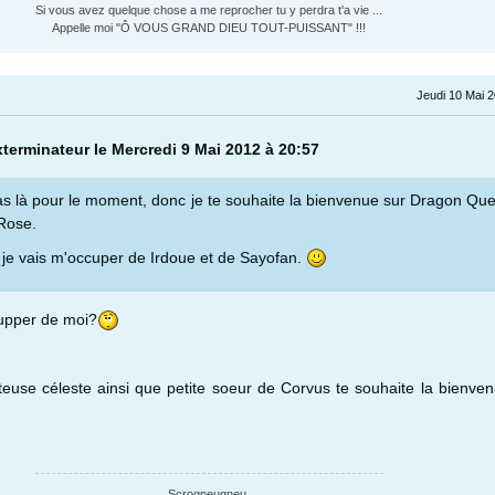
Si vous avez quelque chose a me reprocher tu y perdra t'a vie ...
Appelle moi "Ô VOUS GRAND DIEU TOUT-PUISSANT" !!!
Jeudi 10 Mai 
exterminateur le Mercredi 9 Mai 2012 à 20:57
as là pour le moment, donc je te souhaite la bienvenue sur Dragon Qu
 Rose.
je vais m'occuper de Irdoue et de Sayofan.
upper de moi?
teuse céleste ainsi que petite soeur de Corvus te souhaite la bienve
Scrogneugneu.