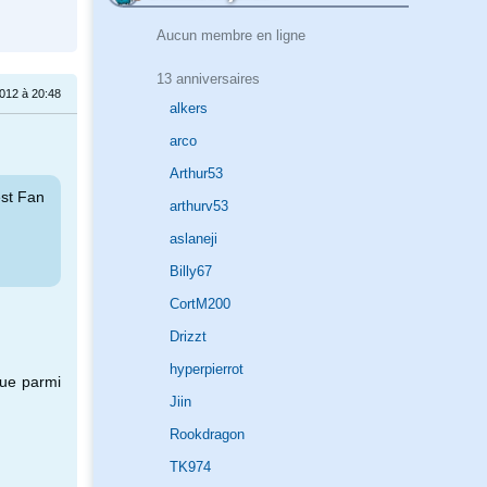
Aucun membre en ligne
13 anniversaires
2012 à 20:48
alkers
arco
Arthur53
est Fan
arthurv53
aslaneji
Billy67
CortM200
Drizzt
hyperpierrot
nue parmi
Jiin
Rookdragon
TK974