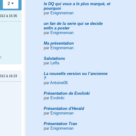
2
le DQ qui vous a le plus marqué, et
pourquoi
par
Enignmeman
2012 à 15:35
un fan de la serie qui se decide
enfin a poster
par
Enignmeman
Ma présentation
par
Enignmeman
!
Salutations
par
Leffa
La nouvelle version ou l’ancienne
2012 à 16:23
?
par
Antoine06
Présentation de Evolinki
par
Evolinki
Présentation d'Herald
par
Enignmeman
Présentation Tran
par
Enignmeman