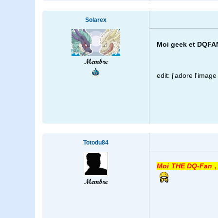
Solarex
Moi geek et DQFAN
Membre
edit: j'adore l'imag
Totodu84
Moi THE DQ-Fan ,
Membre