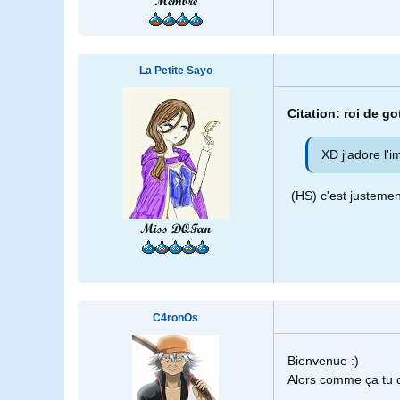
Membre
La Petite Sayo
Citation: roi de g
XD j'adore l'i
(HS) c'est justement
Miss DQFan
C4ronOs
Bienvenue :)
Alors comme ça tu c