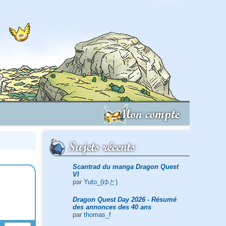
Mon compte
Sujets récents
Scantrad du manga Dragon Quest
VI
par
Yuto_(ゆと)
Dragon Quest Day 2026 - Résumé
des annonces des 40 ans
par
thomas_f