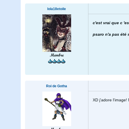
lola18etoile
c'est vrai que c 'e
psaro n'a pas été
Membre
Roi de Gotha
XD j'adore l'image! 