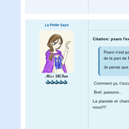
La Petite Sayo
Citation: psaro l'
Psaro n'est p
de la part de
Je pense que 
Miss DQFan
Comment ça, t'occ
Bref, passons...
La pianiste et chan
nous!!!!