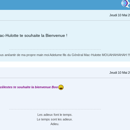
Jeudi 10 Mai 
ac-Hulotte te souhaite la Bienvenue !
ous anéantir de ma propre main moi Adelume fils du Général Mac-Hulotte MOUAHAHAHAH !!!
Jeudi 10 Mai 
s célestes te souhaite la bienvenue Boo
Les adieux font le temps.
Le temps sont les adieux.
Adieu.