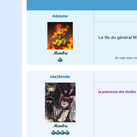
Adelume
Le fils du général M
Membre
Je vais tous v
lola18etoile
la princesse des étoile
Membre