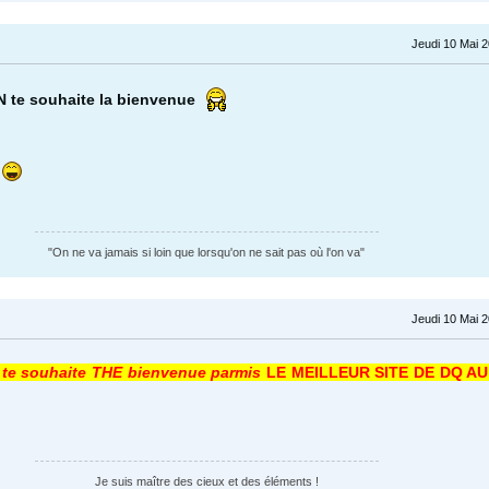
Jeudi 10 Mai 
 te souhaite la bienvenue
e
"On ne va jamais si loin que lorsqu'on ne sait pas où l'on va"
Jeudi 10 Mai 
 te souhaite THE bienvenue parmis
LE MEILLEUR SITE DE DQ A
Je suis maître des cieux et des éléments !