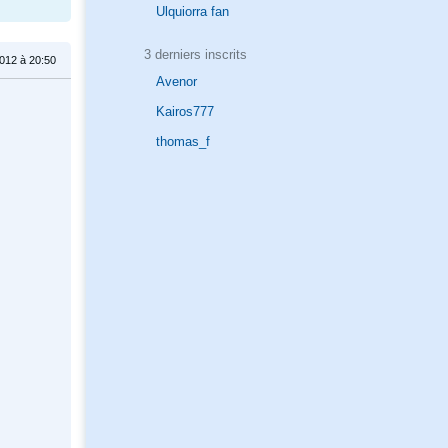
Ulquiorra fan
3 derniers inscrits
2012 à 20:50
Avenor
Kairos777
thomas_f