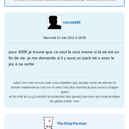
corvus666
Mercredi 13 Juin 2012 à 19:59
pour 300€ je trouve que ca vaut le cout meme si la wii est en
fin de vie. je me demande si il y aura un pack wii u avec le
jeu a sa sortie
salut c'est moi corvus mais vous inquiéter pas j'ai plus envie de détruire le
monde maintenant je surf sur le web c'est plus marrant je joue aussi a dragon
quest
et j'ai créé la s.p.g (société de protection des gluant) que tous qui veule protéger
les gluant mette: vive
The-King-Pacman