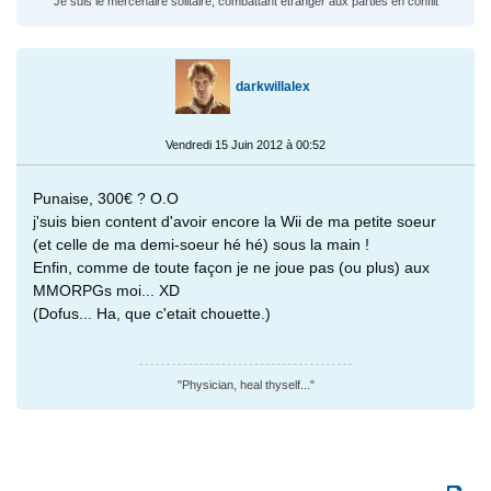
Je suis le mercenaire solitaire, combattant étranger aux parties en conflit
darkwillalex
Vendredi 15 Juin 2012 à 00:52
Punaise, 300€ ? O.O
j'suis bien content d'avoir encore la Wii de ma petite soeur
(et celle de ma demi-soeur hé hé) sous la main !
Enfin, comme de toute façon je ne joue pas (ou plus) aux
MMORPGs moi... XD
(Dofus... Ha, que c'etait chouette.)
"Physician, heal thyself..."