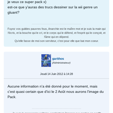
je veux ce super pack x)
est-ce que y'auras des trucs dessiner sur la wii genre un
gluant?
Fuyez vos guildes pauvres fous, Anarchie est le maître mot et je suis la main qui
l'écris, et la bouche qui le cri, et le corps qui le défend, et l'esprit qui le conçoit, et
l'âme qui en dépend.
Qu'elle fasse de moi son serviteur, c'est pour elle que bat mon coeur.
garithos
(Administrateur)
Jeudi 14 Juin 2012 à 14:28
Aucune information n'a été donné pour le moment, mais
c'est quasi certain que d'ici le 2 Août nous aurons l'image du
Pack.