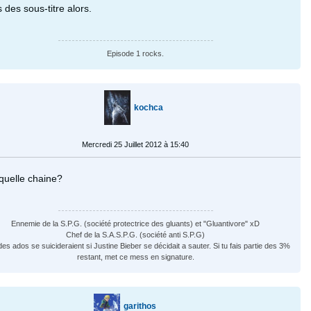
 des sous-titre alors.
Episode 1 rocks.
kochca
Mercredi 25 Juillet 2012 à 15:40
quelle chaine?
Ennemie de la S.P.G. (société protectrice des gluants) et "Gluantivore" xD
Chef de la S.A.S.P.G. (société anti S.P.G)
es ados se suicideraient si Justine Bieber se décidait a sauter. Si tu fais partie des 3%
restant, met ce mess en signature.
garithos