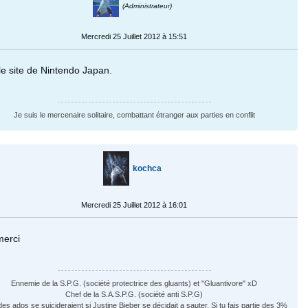
(Administrateur)
Mercredi 25 Juillet 2012 à 15:51
le site de Nintendo Japan.
Je suis le mercenaire solitaire, combattant étranger aux parties en conflit
kochca
Mercredi 25 Juillet 2012 à 16:01
merci
Ennemie de la S.P.G. (société protectrice des gluants) et "Gluantivore" xD
Chef de la S.A.S.P.G. (société anti S.P.G)
es ados se suicideraient si Justine Bieber se décidait a sauter. Si tu fais partie des 3%