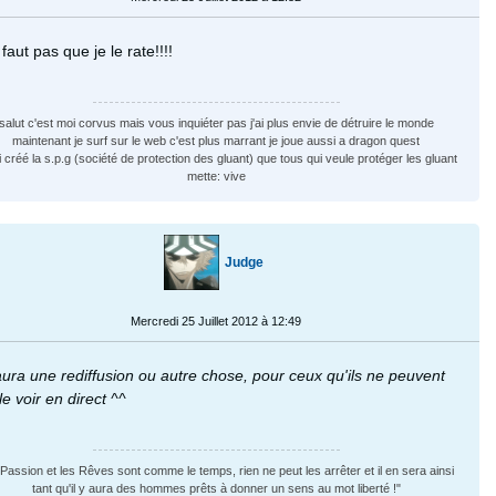
 faut pas que je le rate!!!!
salut c'est moi corvus mais vous inquiéter pas j'ai plus envie de détruire le monde
maintenant je surf sur le web c'est plus marrant je joue aussi a dragon quest
ai créé la s.p.g (société de protection des gluant) que tous qui veule protéger les gluant
mette: vive
Judge
Mercredi 25 Juillet 2012 à 12:49
 aura une rediffusion ou autre chose, pour ceux qu'ils ne peuvent
le voir en direct ^^
Passion et les Rêves sont comme le temps, rien ne peut les arrêter et il en sera ainsi
tant qu'il y aura des hommes prêts à donner un sens au mot liberté !"