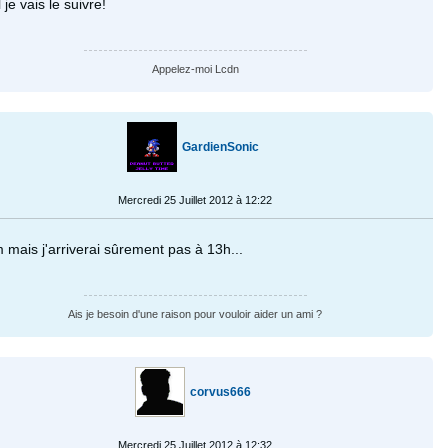
 je vais le suivre!
Appelez-moi Lcdn
GardienSonic
Mercredi 25 Juillet 2012 à 12:22
 mais j'arriverai sûrement pas à 13h...
Ais je besoin d'une raison pour vouloir aider un ami ?
corvus666
Mercredi 25 Juillet 2012 à 12:32