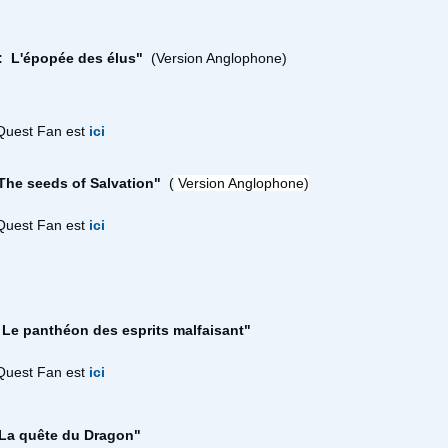
:
L'épopée des élus
"
(Version Anglophone)
Quest Fan est
ici
 The seeds of Salvation"
(
Version Anglophone)
Quest Fan est
ici
: Le panthéon des esprits malfaisant"
Quest Fan est
ici
 La quête du Dragon"