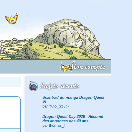
Mon compte
Sujets récents
Scantrad du manga Dragon Quest
VI
par
Yuto_(ゆと)
Dragon Quest Day 2026 - Résumé
des annonces des 40 ans
par
thomas_f