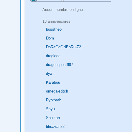
Aucun membre en ligne
13 anniversaires
bosstheo
Dom
DoRaGoONBoRu-Z2
draglade
dragonquest987
dyx
Karabou
omega-stitch
RyoYeah
Sayu-
Shaikan
titicavan22