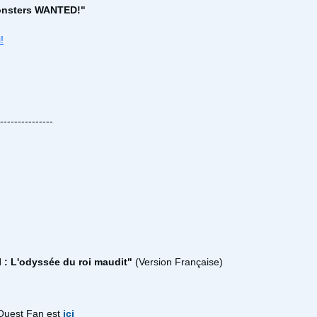
onsters WANTED!"
i!
---------------
 : L'odyssée du roi maudit
"
(Version Française)
Quest Fan est
ici