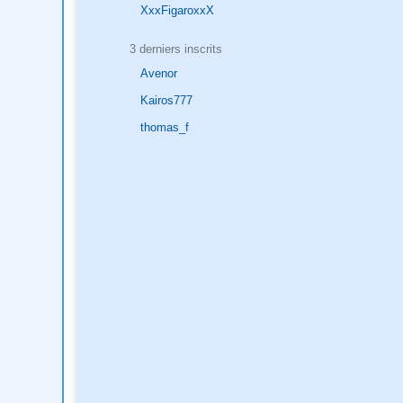
XxxFigaroxxX
3 derniers inscrits
Avenor
Kairos777
thomas_f