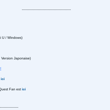
----------------------------------------
ii U / Windows)
Version Japonaise)
i!
t
ici
Quest Fan est
ici
---------------