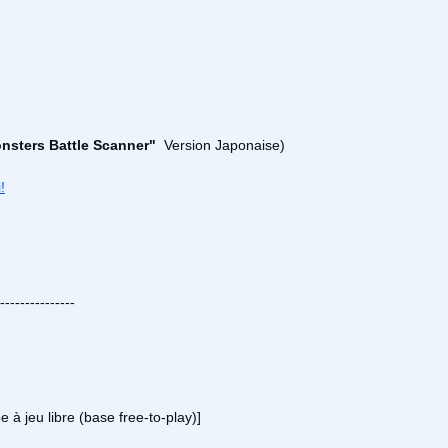
nsters Battle Scanner"
Version Japonaise)
i!
---------------
e à jeu libre (base free-to-play)]