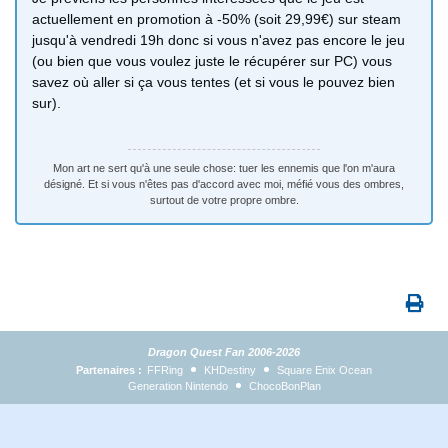
actuellement en promotion à -50% (soit 29,99€) sur steam
jusqu'à vendredi 19h donc si vous n'avez pas encore le jeu
(ou bien que vous voulez juste le récupérer sur PC) vous
savez où aller si ça vous tentes (et si vous le pouvez bien
sur).
Mon art ne sert qu'à une seule chose: tuer les ennemis que l'on m'aura
désigné. Et si vous n'êtes pas d'accord avec moi, méfié vous des ombres,
surtout de votre propre ombre.
Dragon Quest Fan 2006-2026
Partenaires :
FFRing
KHDestiny
Square Enix Ocean
Generation Nintendo
ChocoBonPlan