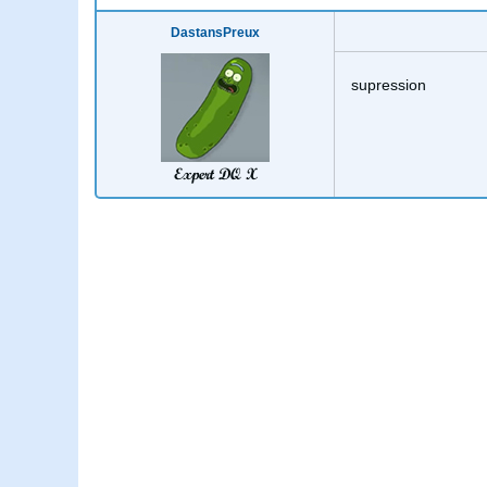
DastansPreux
supression
Expert DQ X