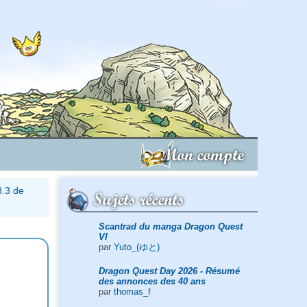
Mon compte
3.3 de
Sujets récents
Scantrad du manga Dragon Quest
VI
par
Yuto_(ゆと)
Dragon Quest Day 2026 - Résumé
des annonces des 40 ans
par
thomas_f