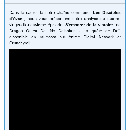
Dans le cadre de notre chaîne commune "
Les Disciples
d'Avan
", nous vous présentons notre analyse du quatre-
vingts-dix-neuvième épisode "
S'emparer de la victoire
" de
Dragon Quest Dai No Daibōken - La quête de Daï,
disponible en multicast sur Anime Digital Network et
Crunchyroll.