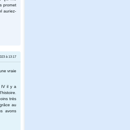
us promet
l auriez-
023 à 13:17
une vraie
IV il y a
histoire.
oins très
 grâce au
us avons