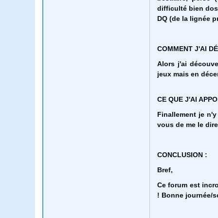
difficulté bien do
DQ (de la lignée pr
COMMENT J'AI D
Alors j'ai découv
jeux mais en décem
CE QUE J'AI APP
Finallement je n'y
vous de me le dire
CONCLUSION :
Bref,
Ce forum est incr
! Bonne journée/so