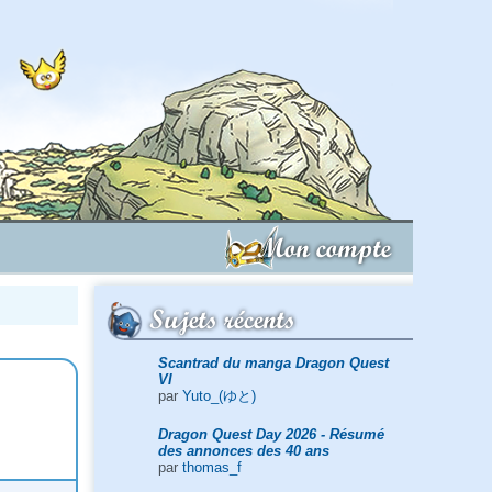
Mon compte
Sujets récents
Scantrad du manga Dragon Quest
VI
par
Yuto_(ゆと)
Dragon Quest Day 2026 - Résumé
des annonces des 40 ans
par
thomas_f