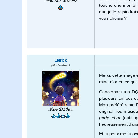
Nouveau Membre
touche énormément,
que je le rejoindrai
vous choisis ?
Eldrick
(Modérateur)
Merci, cette image 
mine d'or en ce qui 
Concernant ton DQ 
plusieurs années et
Mon préféré reste D
Miss DQFan
original, les musi
party chat
(outil
heureusement dans l
Et tu peux me tutoy