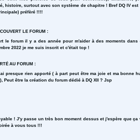
sé, histoire, surtout avec son système de chapitre ! Bref DQ IV es
incipale) préfèré !!!!
ÉCOUVERT LE FORUM :
ert le forum il y a des année pour m'aider à des moments dans 
bre 2022 je me suis inscrit et c'était top !
ORTÉ AU FORUM :
 ai presque rien apporté ( à part peut être ma joie et ma bonne h
), Peut être la création du forum dédié à DQ XII ? Jsp
oyable ! J'y passe un très bon moment dessus et j'espère que ça 
irée à vous tous !!!