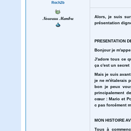
Roch2b
Alors, je suis su
Nouveau Membre
présentation digne
PRESENTATION D
Bonjour je m'appel
J'adore tous ce q
ça c'est un secret ;
Mais je suis avant
je ne m'étalerais 
bon je peux vous
principalement d
cœur : Mario et P
c pas forcément me
MON HISTOIRE A
Tous à commence