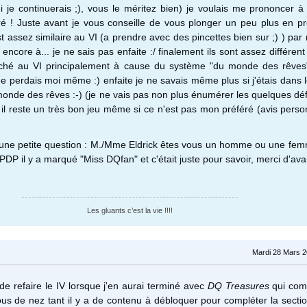
i je continuerais ;), vous le méritez bien) je voulais me prononcer à 
ré ! Juste avant je vous conseille de vous plonger un peu plus en p
t assez similaire au VI (a prendre avec des pincettes bien sur ;) ) par 
 encore à... je ne sais pas enfaite :/ finalement ils sont assez différent
oché au VI principalement à cause du système "du monde des rêves
 perdais moi même :) enfaite je ne savais même plus si j'étais dans
onde des rêves :-) (je ne vais pas non plus énumérer les quelques dé
n il reste un très bon jeu même si ce n'est pas mon préféré (avis perso
e une petite question : M./Mme Eldrick êtes vous un homme ou une fe
DP il y a marqué "Miss DQfan" et c'était juste pour savoir, merci d'ava
Les gluants c’est la vie !!!!
Mardi 28 Mars 2
 de refaire le IV lorsque j'en aurai terminé avec
DQ Treasures
qui co
rous de nez tant il y a de contenu à débloquer pour compléter la secti