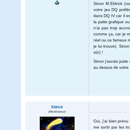
Sinon M.Eldrick (ou
votre jeu DQ préfé
dans DQ IV car il es
la patte grafique ou
n'ai pas trop accr
comme ça, car je me
réel ou ce fameux m
je lui trouve). Sino
sûr) !
Sinon j'aurais just
au dessus de votre P
Eldrick
(Modérateur)
Oui, j'ai bien prévu
me sortir par les t