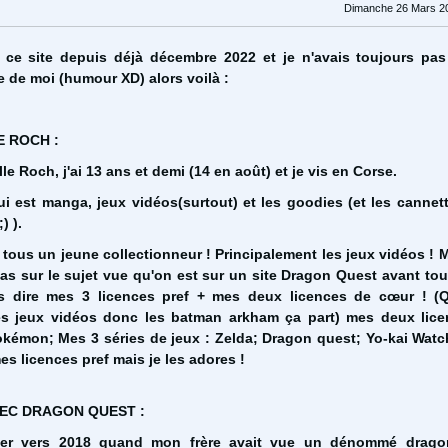
Dimanche 26 Mars 20
r ce site depuis déjà décembre 2022 et je n'avais toujours pas
 de moi (humour XD) alors voilà :
E ROCH :
le Roch, j'ai 13 ans et demi (14 en août) et je vis en Corse.
ui est manga, jeux vidéos(surtout) et les goodies (et les cannet
) ).
 tous un jeune collectionneur ! Principalement les jeux vidéos ! 
pas sur le sujet vue qu'on est sur un site Dragon Quest avant tou
 dire mes 3 licences pref + mes deux licences de cœur ! (Q
es jeux vidéos donc les batman arkham ça part) mes deux lic
okémon; Mes 3 séries de jeux : Zelda; Dragon quest; Yo-kai Watc
s licences pref mais je les adores !
VEC DRAGON QUEST :
r vers 2018 quand mon frère avait vue un dénommé drago