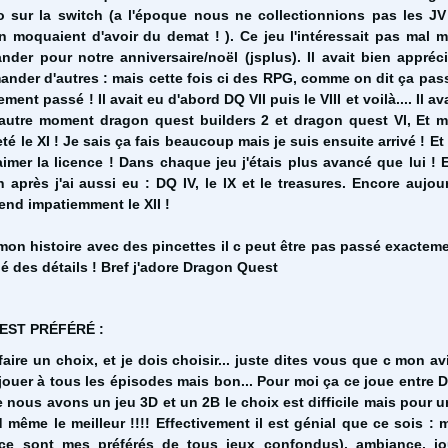
o sur la switch (a l'époque nous ne collectionnions pas les J
 moquaient d'avoir du demat ! ). Ce jeu l'intéressait pas mal mai
der pour notre anniversaire/noël (jsplus). Il avait bien appréci
ander d'autres : mais cette fois ci des RPG, comme on dit ça pas
ment passé ! Il avait eu d'abord DQ VII puis le VIII et voilà.... Il av
utre moment dragon quest builders 2 et dragon quest VI, Et 
té le XI ! Je sais ça fais beaucoup mais je suis ensuite arrivé ! Et
aimer la licence ! Dans chaque jeu j'étais plus avancé que lui ! 
n après j'ai aussi eu : DQ IV, le IX et le treasures. Encore aujou
tend impatiemment le XII !
mon histoire avec des pincettes il c peut être pas passé exacteme
ié des détails ! Bref j'adore Dragon Quest
EST PRÉFÉRÉ :
n faire un choix, et je dois choisir... juste dites vous que c mon a
 jouer à tous les épisodes mais bon... Pour moi ça ce joue entre D
nous avons un jeu 3D et un 2B le choix est difficile mais pour u
 même le meilleur !!!! Effectivement il est génial que ce sois : 
 (ce sont mes préférés de tous jeux confondus), ambiance, jou