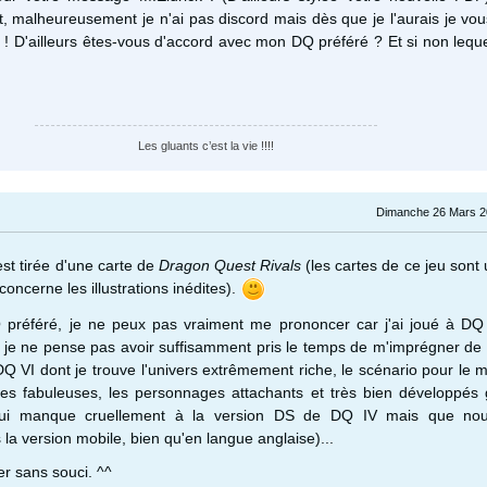
 malheureusement je n'ai pas discord mais dès que je l'aurais je vo
s ! D'ailleurs êtes-vous d'accord avec mon DQ préféré ? Et si non leque
Les gluants c’est la vie !!!!
Dimanche 26 Mars 2
est tirée d'une carte de
Dragon Quest Rivals
(les cartes de ce jeu sont 
concerne les illustrations inédites).
préféré, je ne peux pas vraiment me prononcer car j'ai joué à DQ 
 je ne pense pas avoir suffisamment pris le temps de m'imprégner de l'
Q VI dont je trouve l'univers extrêmement riche, le scénario pour le m
ques fabuleuses, les personnages attachants et très bien développés
 qui manque cruellement à la version DS de DQ IV mais que no
a version mobile, bien qu'en langue anglaise)...
er sans souci. ^^