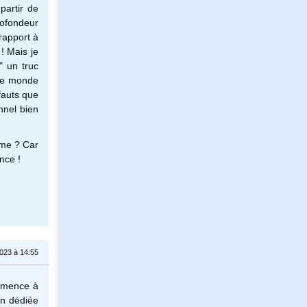
partir de
rofondeur
rapport à
 ! Mais je
" un truc
 le monde
fauts que
nnel bien
mme ? Car
nce !
023 à 14:55
mmence à
on dédiée