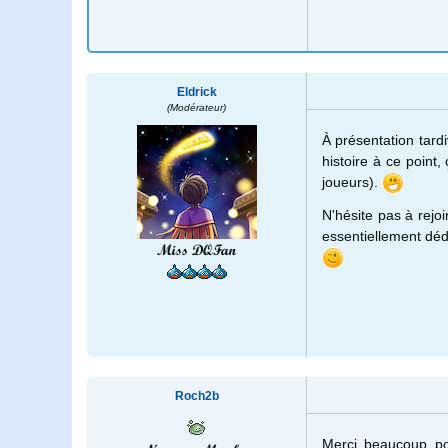
Eldrick
(Modérateur)
À présentation tardi
histoire à ce point,
joueurs).
N'hésite pas à rejo
essentiellement déd
Miss DQFan
Roch2b
Merci beaucoup pou