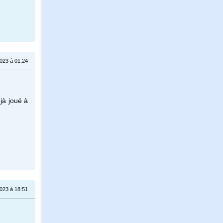
023 à 01:24
jà joué à
023 à 18:51