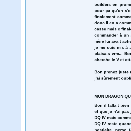
builders en prom
pour ça qu'on s'en
finalement comman
donc il en a comm
casse mais c finale
commander à un a
mère lui avait ache
je me suis mis à 
plaisais vrm... Bo
cherche le V et at
Bon prenez juste 
j'ai sûrement oubl
MON DRAGON QU
Bon il fallait bie
et que je n'ai pas
DQ IV mais comme 
DQ IV reste quand
bestiaire, perso