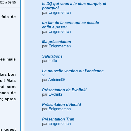
23 à 09:55
le DQ qui vous a le plus marqué, et
pourquoi
par
Enignmeman
 fais de
un fan de la serie qui se decide
enfin a poster
par
Enignmeman
Ma présentation
par
Enignmeman
Salutations
tes mais
par
Leffa
La nouvelle version ou l’ancienne
Mais bon
?
par
Antoine06
s ! Mais
ui sont
Présentation de Evolinki
ences de
par
Evolinki
h; apres
Présentation d'Herald
par
Enignmeman
Présentation Tran
par
Enignmeman
n quest