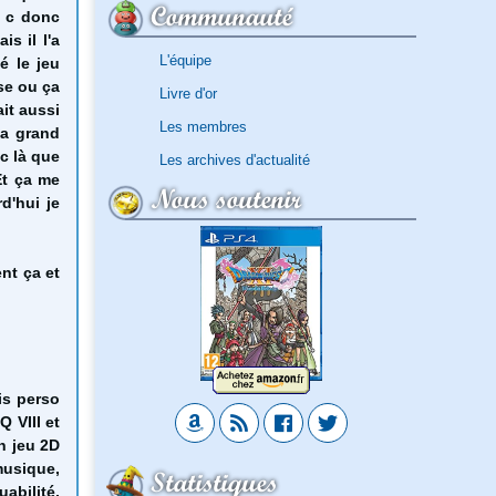
Communauté
V c donc
s il l'a
L'équipe
é le jeu
se ou ça
Livre d'or
ait aussi
Les membres
ma grand
 c là que
Les archives d'actualité
Et ça me
Nous soutenir
rd'hui je
nt ça et
vis perso
Q VIII et
n jeu 2D
musique,
Statistiques
abilité,