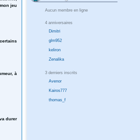
t mon jeu
Aucun membre en ligne
4 anniversaires
Dimitri
glm952
certains
keliron
Zenalika
3 derniers inscrits
umeur, à
Avenor
Kairos777
thomas_f
va durer