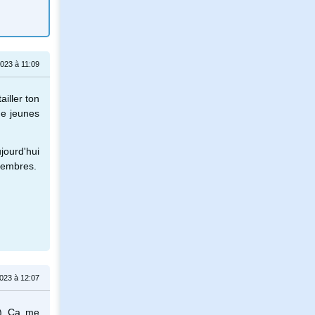
023 à 11:09
iller ton
de jeunes
ujourd'hui
 membres.
023 à 12:07
P) Ça me