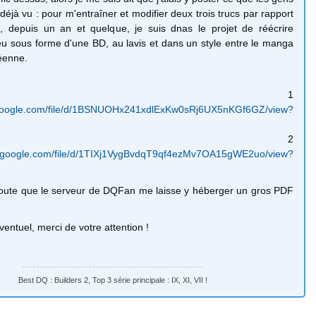
déjà vu : pour m'entraîner et modifier deux trois trucs par rapport
l, depuis un an et quelque, je suis dnas le projet de réécrire
jeu sous forme d'une BD, au lavis et dans un style entre le manga
éenne.
hapitre 1
e.google.com/file/d/1BSNUOHx241xdlExKw0sRj6UX5nKGf6GZ/view?
hapitre 2
ve.google.com/file/d/1TIXj1VygBvdqT9qf4ezMv7OA15gWE2uo/view?
oute que le serveur de DQFan me laisse y héberger un gros PDF
éventuel, merci de votre attention !
Best DQ : Builders 2, Top 3 série principale : IX, XI, VII !