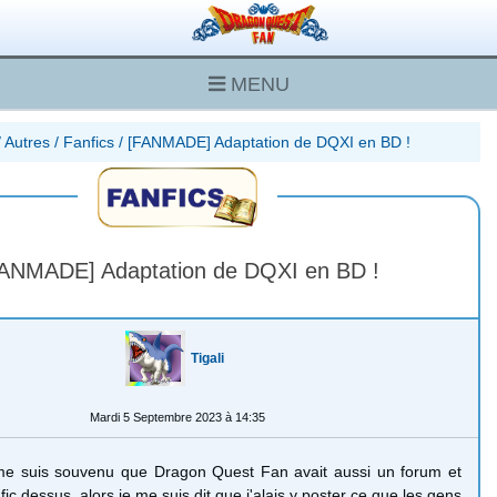
MENU
/
Autres
/
Fanfics
/
[FANMADE] Adaptation de DQXI en BD !
ANMADE] Adaptation de DQXI en BD !
Tigali
Mardi 5 Septembre 2023 à 14:35
 me suis souvenu que Dragon Quest Fan avait aussi un forum et
fic dessus, alors je me suis dit que j'alais y poster ce que les gens