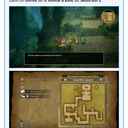
Dans un
coffre
de la
Grotte d'Elric
au
Sous-sol 2