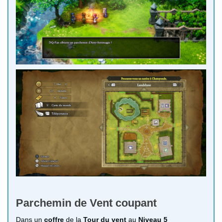
Parchemin de Vent coupant
Dans un
coffre
de la
Tour du vent
au
Niveau 5