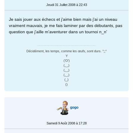
Jeudi 31 Juillet 2008 à 22:43
Je sais jouer aux échecs et j'aime bien mais j'ai un niveau
vraiment mauvais, je me fais laminer par des débutants, pas
question que j'aille m'aventurer dans un tournoi n_n'
Décidément, les temps, comme les œufs, sont durs. °;;°
Y
('O')
(,_,)
(,_,)
(,_,)
(_)
()
gogo
Samedi 9 Août 2008 à 17:28