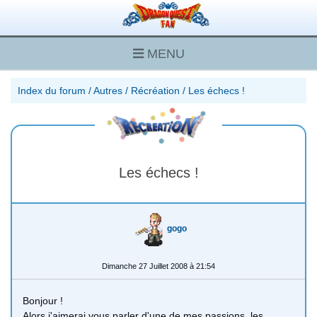
MENU
Index du forum
/
Autres
/
Récréation
/
Les échecs !
Les échecs !
gogo
Dimanche 27 Juillet 2008 à 21:54
Bonjour !
Alors j'aimerai vous parler d'une de mes passions, les