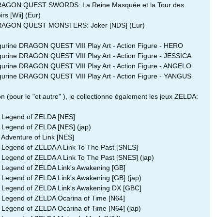
RAGON QUEST SWORDS: La Reine Masquée et la Tour des
irs [Wii] (Eur)
RAGON QUEST MONSTERS: Joker [NDS] (Eur)
igurine DRAGON QUEST VIII Play Art - Action Figure - HERO
igurine DRAGON QUEST VIII Play Art - Action Figure - JESSICA
igurine DRAGON QUEST VIII Play Art - Action Figure - ANGELO
igurine DRAGON QUEST VIII Play Art - Action Figure - YANGUS
n (pour le "et autre" ), je collectionne également les jeux ZELDA:
 Legend of ZELDA [NES]
 Legend of ZELDA [NES] (jap)
 Adventure of Link [NES]
 Legend of ZELDA A Link To The Past [SNES]
 Legend of ZELDA A Link To The Past [SNES] (jap)
 Legend of ZELDA Link's Awakening [GB]
 Legend of ZELDA Link's Awakening [GB] (jap)
 Legend of ZELDA Link's Awakening DX [GBC]
 Legend of ZELDA Ocarina of Time [N64]
 Legend of ZELDA Ocarina of Time [N64] (jap)