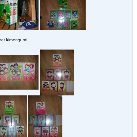
fret kimengumi