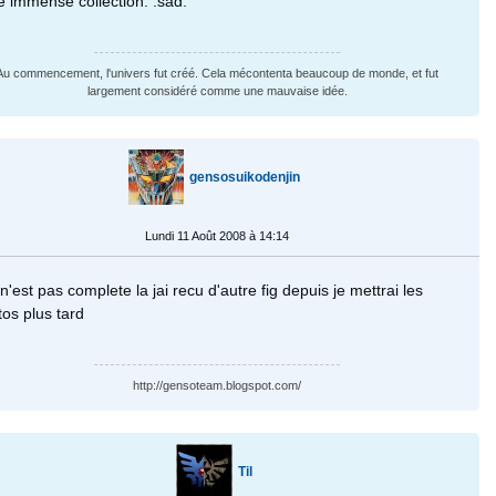
e immense collection. :sad:
Au commencement, l'univers fut créé. Cela mécontenta beaucoup de monde, et fut
largement considéré comme une mauvaise idée.
gensosuikodenjin
Lundi 11 Août 2008 à 14:14
 n'est pas complete la jai recu d'autre fig depuis je mettrai les
os plus tard
http://gensoteam.blogspot.com/
Til