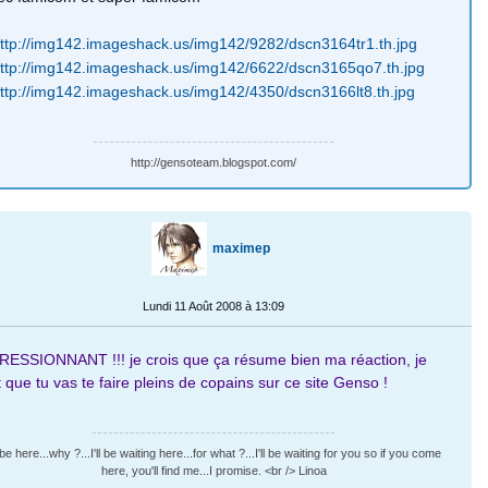
http://gensoteam.blogspot.com/
maximep
Lundi 11 Août 2008 à 13:09
RESSIONNANT !!! je crois que ça résume bien ma réaction, je
 que tu vas te faire pleins de copains sur ce site Genso !
l be here...why ?...I'll be waiting here...for what ?...I'll be waiting for you so if you come
here, you'll find me...I promise. <br /> Linoa