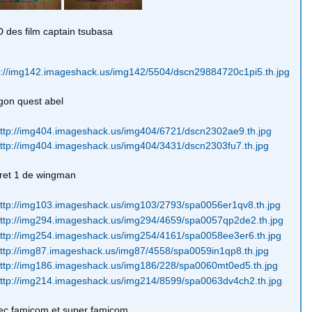
 des film captain tsubasa
gon quest abel
fret 1 de wingman
lec famicom et super famicom