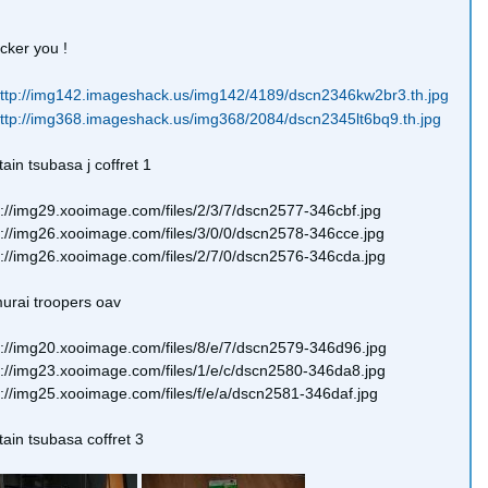
acker you !
tain tsubasa j coffret 1
p://img29.xooimage.com/files/2/3/7/dscn2577-346cbf.jpg
p://img26.xooimage.com/files/3/0/0/dscn2578-346cce.jpg
p://img26.xooimage.com/files/2/7/0/dscn2576-346cda.jpg
urai troopers oav
p://img20.xooimage.com/files/8/e/7/dscn2579-346d96.jpg
p://img23.xooimage.com/files/1/e/c/dscn2580-346da8.jpg
p://img25.xooimage.com/files/f/e/a/dscn2581-346daf.jpg
tain tsubasa coffret 3