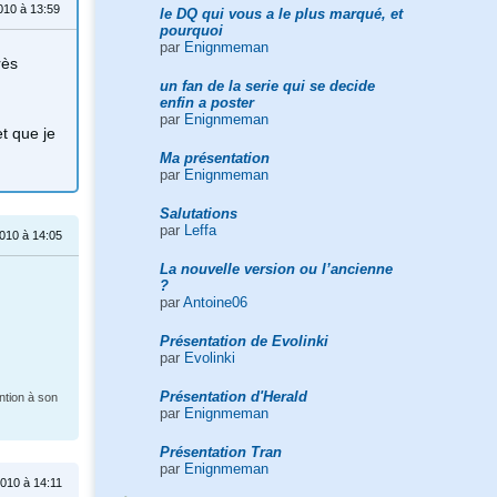
2010 à 13:59
le DQ qui vous a le plus marqué, et
pourquoi
par
Enignmeman
rès
un fan de la serie qui se decide
enfin a poster
par
Enignmeman
t que je
Ma présentation
par
Enignmeman
Salutations
par
Leffa
2010 à 14:05
La nouvelle version ou l’ancienne
?
par
Antoine06
Présentation de Evolinki
par
Evolinki
Présentation d'Herald
ention à son
par
Enignmeman
Présentation Tran
par
Enignmeman
2010 à 14:11