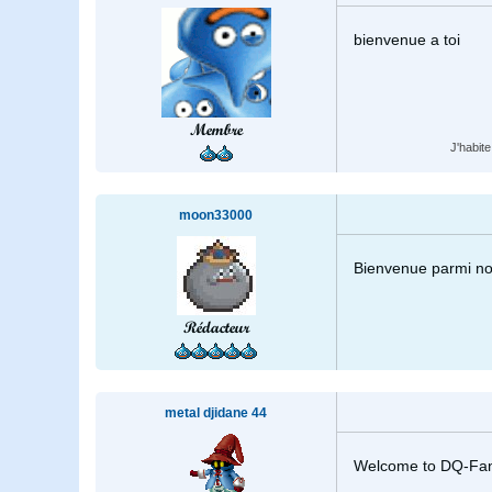
bienvenue a toi
Membre
J'habit
moon33000
Bienvenue parmi n
Rédacteur
metal djidane 44
Welcome to DQ-Fan