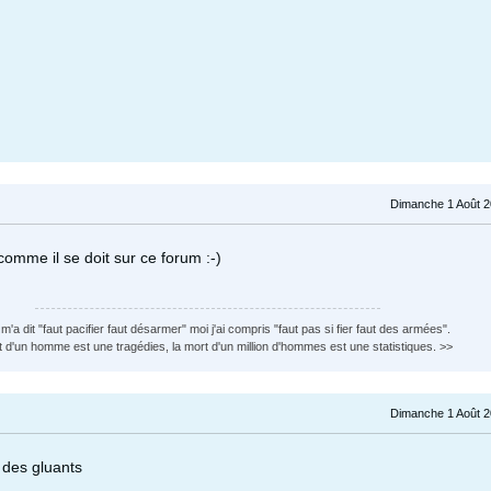
Dimanche 1 Août 2
 comme il se doit sur ce forum :-)
'a dit "faut pacifier faut désarmer" moi j'ai compris "faut pas si fier faut des armées".
 d'un homme est une tragédies, la mort d'un million d'hommes est une statistiques. >>
Dimanche 1 Août 2
 des gluants