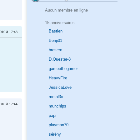
Aucun membre en ligne
15 anniversaires
Bastien
2010 à 17:43
Benji01
brasero
D.Quester-8
gameethegamer
HeavyFire
JessicaLove
metal3x
2010 à 17:44
munchips
papi
playman70
sérény