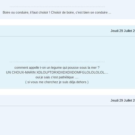
Boire ou conduire, il faut choisir ! Choisir de boire, c'est bien se conduire ...
Jeudi 29 Juillet 
comment appelle t-on un legume qui pousse sous la mer ?
UN CHOUX-MARIN XDLOLPTDRXDXDXDXDOMFGLOLOLOLOL....
oui je sais c'est pathétique ....
( si vous me cherchez je suis déja dehors )
Jeudi 29 Juillet 