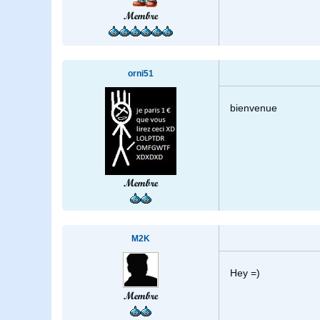
Membre
orni51
bienvenue
Membre
M2K
Hey =)
Membre