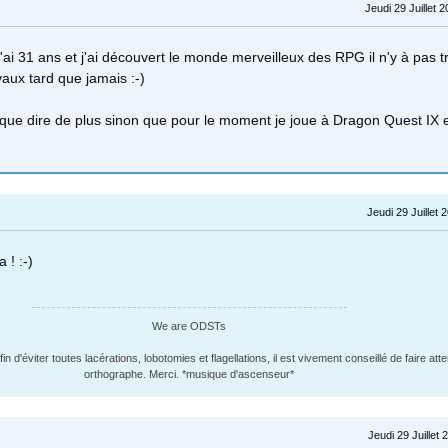
Jeudi 29 Juillet 
j'ai 31 ans et j'ai découvert le monde merveilleux des RPG il n'y à pas t
aux tard que jamais :-)
 que dire de plus sinon que pour le moment je joue à Dragon Quest IX e
Jeudi 29 Juillet 
 ! :-)
We are ODSTs
 d'éviter toutes lacérations, lobotomies et flagellations, il est vivement conseillé de faire att
orthographe. Merci. *musique d'ascenseur*
Jeudi 29 Juillet 