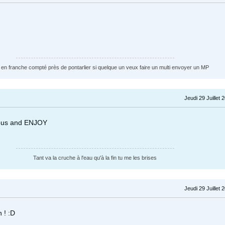
e en franche compté près de pontarlier si quelque un veux faire un multi envoyer un MP
Jeudi 29 Juillet 
ous and ENJOY
Tant va la cruche à l'eau qu'à la fin tu me les brises
Jeudi 29 Juillet 
 ! :D