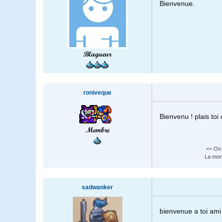
Bienvenue.
Blagueur
roniveque
Bienvenu ! plais toi
Membre
<< On m
La mort
sadwanker
bienvenue a toi ami