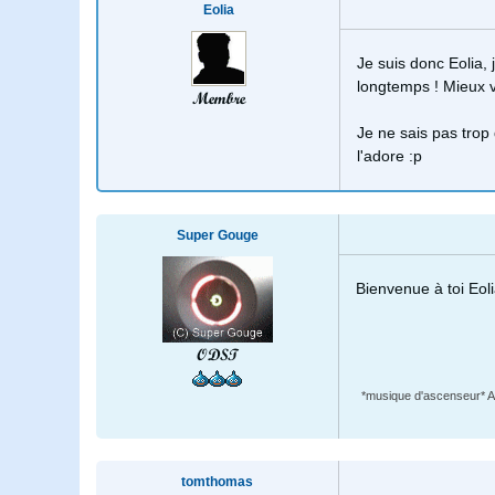
Eolia
Je suis donc Eolia, 
longtemps ! Mieux v
Membre
Je ne sais pas trop
l'adore :p
Super Gouge
Bienvenue à toi Eolia
ODST
*musique d'ascenseur* Afin
tomthomas