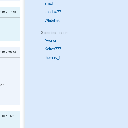
shad
shadow77
2010 à 17:48
Whitelink
3 derniers inscrits
Avenor
Kairos777
2010 à 20:46
thomas_f
s."
2010 à 16:31