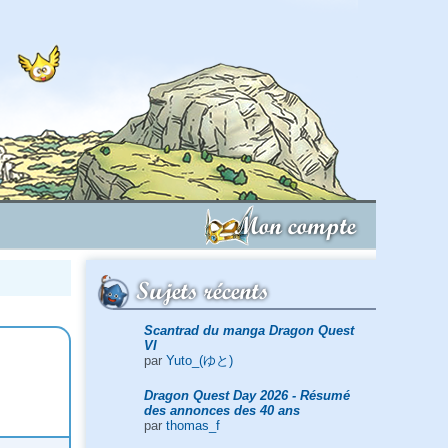
Mon compte
Sujets récents
Scantrad du manga Dragon Quest
VI
par
Yuto_(ゆと)
Dragon Quest Day 2026 - Résumé
des annonces des 40 ans
par
thomas_f