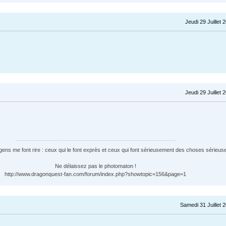
Jeudi 29 Juillet 
Jeudi 29 Juillet 
ens me font rire : ceux qui le font exprès et ceux qui font sérieusement des choses sérieuse
Ne délaissez pas le photomaton !
http://www.dragonquest-fan.com/forum/index.php?showtopic=156&page=1
Samedi 31 Juillet 