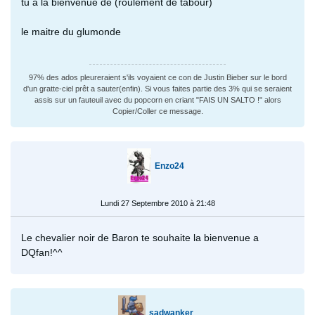
tu a la bienvenue de (roulement de tabour)
le maitre du glumonde
97% des ados pleureraient s'ils voyaient ce con de Justin Bieber sur le bord
d'un gratte-ciel prêt a sauter(enfin). Si vous faites partie des 3% qui se seraient
assis sur un fauteuil avec du popcorn en criant "FAIS UN SALTO !" alors
Copier/Coller ce message.
Enzo24
Lundi 27 Septembre 2010 à 21:48
Le chevalier noir de Baron te souhaite la bienvenue a
DQfan!^^
sadwanker