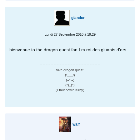
glandor
Lundi 27 Septembre 2010 à 19:29
bienvenue to the dragon quest fan I m roi des gluants d'ors
Vive dragon quest!
(\___/)
(='.'=)
(")_(")
(il faut battre Kirby)
walf