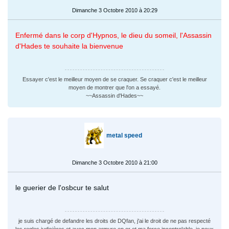
Dimanche 3 Octobre 2010 à 20:29
Enfermé dans le corp d'Hypnos, le dieu du someil, l'Assassin
d'Hades te souhaite la bienvenue
Essayer c'est le meilleur moyen de se craquer. Se craquer c'est le meilleur
moyen de montrer que l'on a essayé.
~~Assassin d'Hades~~
metal speed
Dimanche 3 Octobre 2010 à 21:00
le guerier de l'osbcur te salut
je suis chargé de defandre les droits de DQfan, j'ai le droit de ne pas respecté
les regles judicières et avec mon armure en or et ma force incontrolable, je peux