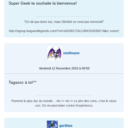
Super Geek te souhaite la bienvenue!
"On dit que boire tue, mais l'ébriété ne rend pas immortel!"
http://signup.leagueoflegends.com/?ref=4d1081710c138419183567 Allez venez!
steifmann
Vendredi 12 Novembre 2010 à 09:59
Tagazoc à toi^^
l'homme le plus dur du monde... <br /> <br /> Le pire des cons, c'est le vieux
con. On ne peut lutter contre l'expérience.
garithos