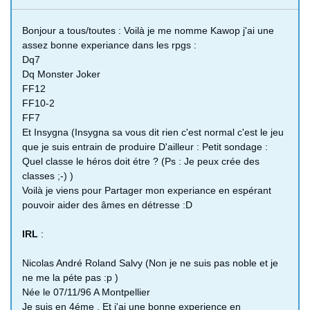
Bonjour a tous/toutes : Voilà je me nomme Kawop j'ai une
assez bonne experiance dans les rpgs :
Dq7
Dq Monster Joker
FF12
FF10-2
FF7
Et Insygna (Insygna sa vous dit rien c'est normal c'est le jeu
que je suis entrain de produire D'ailleur : Petit sondage :
Quel classe le héros doit étre ? (Ps : Je peux crée des
classes ;-) )
Voilà je viens pour Partager mon experiance en espérant
pouvoir aider des âmes en détresse :D
IRL
:
Nicolas André Roland Salvy (Non je ne suis pas noble et je
ne me la péte pas :p )
Née le 07/11/96 A Montpellier
Je suis en 4éme , Et j'ai une bonne experience en