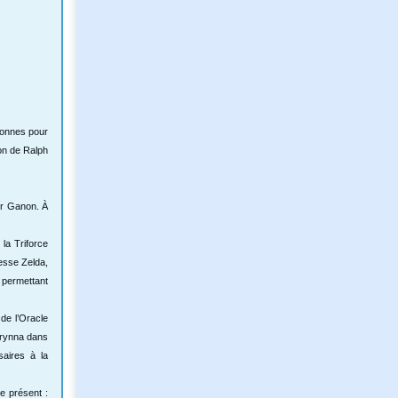
rsonnes pour
ion de Ralph
ter Ganon. À
la Triforce
cesse Zelda,
 permettant
de l’Oracle
abrynna dans
saires à la
e présent :