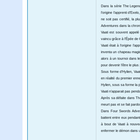
Dans la série The Legend
l’origine l’apprenti d’Ex
ne soit pas certifié, la
Adventures dans la chrono
Vaati est souvent appelé 
vaincu grâce à l’Épée de Q
Vaati était à l’origine l’
inventa un chapeau magiqu
alors à un tournoi dans l
pour devenir l’être le plu
Sous forme d’Hylien, Vaat
en réalité du premier en
Hylien, sous sa forme la p
Vaati n’apparait pas pend
Après sa défaite dans Th
meurt pas et se fait pardo
Dans Four Swords Adventu
battent entre eux pendant
à bout de Vaati à nouve
enfermer le démon dans 