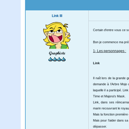
Link III
Certain d'entre vous ce son
Bon je commence ma prés
1- Les personnages :
Graphiste
Link
Il naît lors de la grande
demande à l’Arbre Mojo d
laquelle il a participé. L
Time et Majora's Mask.
Link, dans ses réincarna
marin recouvrant le roya
Mais la fonction première 
Mais pour l’aider dans sa 
dépasser.