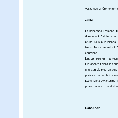
Voilas ses différente for
Zelda
La princesse Hylienne, fi
Ganondorf. Celui-ci cher
bruns, roux puis blonds, 
bleus. Tout comme Link, Z
couronne.
Les campagnes marketing on
Elle apparaît dans la sér
une part de plus en plus
participe au combat contre
Dans Link's Awakening, 
passe dans le rêve du Poi
Ganondorf