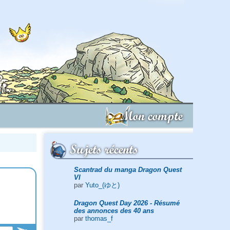
Mon compte
Sujets récents
Scantrad du manga Dragon Quest
VI
par
Yuto_(ゆと)
Dragon Quest Day 2026 - Résumé
des annonces des 40 ans
par
thomas_f