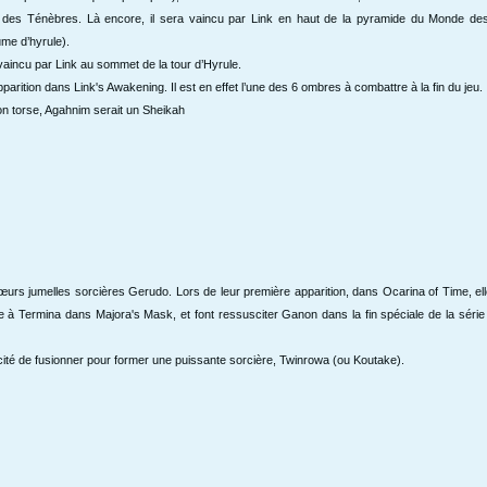
 des Ténèbres. Là encore, il sera vaincu par Link en haut de la pyramide du Monde d
me d’hyrule).
aincu par Link au sommet de la tour d’Hyrule.
parition dans Link's Awakening. Il est en effet l’une des 6 ombres à combattre à la fin du jeu.
n torse, Agahnim serait un Sheikah
s sœurs jumelles sorcières Gerudo. Lors de leur première apparition, dans Ocarina of Time, el
e à Termina dans Majora's Mask, et font ressusciter Ganon dans la fin spéciale de la série
acité de fusionner pour former une puissante sorcière, Twinrowa (ou Koutake).