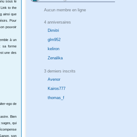
nnu sous le
Link to the
Aucun membre en ligne
g ainsi que
ésirs. Pour
4 anniversaires
 son pouvoir
Dimitri
glm952
esemble à un
t sa forme
keliron
est une des
Zenalika
3 derniers inscrits
Avenor
Kairos777
thomas_f
alter-ego de
sastre. Bien
t sages, qui
a récompense
 Ganon, son