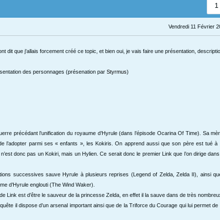
1
Vendredi 11 Février 2
t dit que j'allais forcement créé ce topic, et bien oui, je vais faire une présentation, descriptio
entation des personnages (présenation par
Styrmus
)
 guerre précédant l’unification du royaume d’Hyrule (dans l’épisode Ocarina Of Time). Sa mè
e l’adopter parmi ses « enfants », les Kokiris. On apprend aussi que son père est tué à 
ink n’est donc pas un Kokiri, mais un Hylien. Ce serait donc le premier Link que l’on dirige dan
tions successives sauve Hyrule à plusieurs reprises (Legend of Zelda, Zelda II), ainsi q
ume d’Hyrule englouti (The Wind Waker).
de Link est d’être le sauveur de la princesse Zelda, en effet il la sauve dans de très nombre
quête il dispose d’un arsenal important ainsi que de la Triforce du Courage qui lui permet de