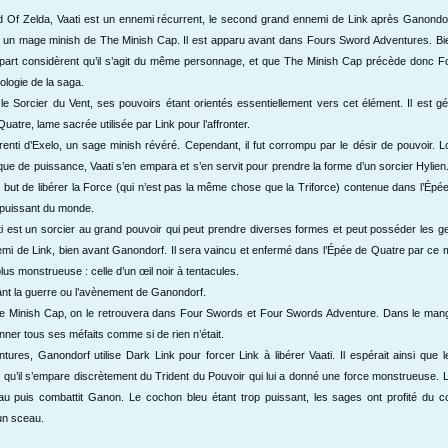
 Of Zelda, Vaati est un ennemi récurrent, le second grand ennemi de Link après Ganondorf
elo, un mage minish de The Minish Cap. Il est apparu avant dans Fours Sword Adventures. Bi
 plupart considèrent qu’il s’agit du même personnage, et que The Minish Cap précède donc 
logie de la saga.
le Sorcier du Vent, ses pouvoirs étant orientés essentiellement vers cet élément. Il est g
uatre, lame sacrée utilisée par Link pour l’affronter.
apprenti d’Exelo, un sage minish révéré. Cependant, il fut corrompu par le désir de pouvoir. 
e de puissance, Vaati s’en empara et s’en servit pour prendre la forme d’un sorcier Hylien. 
e but de libérer la Force (qui n’est pas la même chose que la Triforce) contenue dans l’Épé
s puissant du monde.
i est un sorcier au grand pouvoir qui peut prendre diverses formes et peut posséder les gen
nemi de Link, bien avant Ganondorf. Il sera vaincu et enfermé dans l’Épée de Quatre par ce
lus monstrueuse : celle d’un œil noir à tentacules.
ant la guerre ou l’avènement de Ganondorf.
e Minish Cap, on le retrouvera dans Four Swords et Four Swords Adventure. Dans le mang
nner tous ses méfaits comme si de rien n’était.
res, Ganondorf utilise Dark Link pour forcer Link à libérer Vaati. Il espérait ainsi que 
 qu’il s’empare discrètement du Trident du Pouvoir qui lui a donné une force monstrueuse. L
au puis combattit Ganon. Le cochon bleu étant trop puissant, les sages ont profité du 
un sceau.