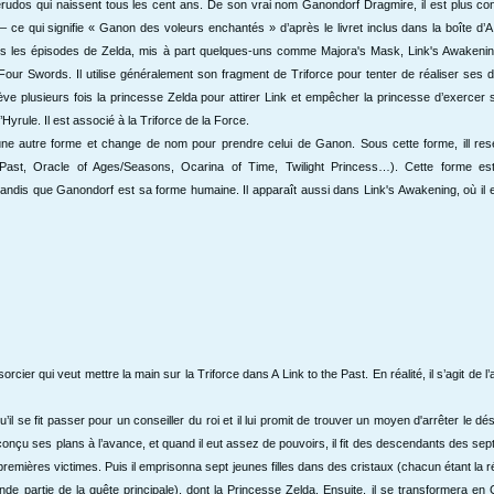
udos qui naissent tous les cent ans. De son vrai nom Ganondorf Dragmire, il est plus co
e qui signifie « Ganon des voleurs enchantés » d’après le livret inclus dans la boîte d’A 
ous les épisodes de Zelda, mis à part quelques-uns comme Majora's Mask, Link's Awakenin
our Swords. Il utilise généralement son fragment de Triforce pour tenter de réaliser ses d
nlève plusieurs fois la princesse Zelda pour attirer Link et empêcher la princesse d’exercer
Hyrule. Il est associé à la Triforce de la Force.
s une autre forme et change de nom pour prendre celui de Ganon.
Sous
cette forme
, ill r
 Past, Oracle of Ages/Seasons, Ocarina of Time, Twilight Princess…).
Cette forme es
andis que Ganondorf est sa forme humaine. Il apparaît aussi dans Link's Awakening, où il 
cier qui veut mettre la main sur la Triforce dans A Link to the Past. En réalité, il s’agit de l’
u’il se fit passer pour un conseiller du roi et il lui promit de trouver un moyen d'arrêter le dé
conçu ses plans à l’avance, et quand il eut assez de pouvoirs, il fit des descendants des sep
premières victimes. Puis il emprisonna sept jeunes filles dans des cristaux (chacun étant l
de partie de la quête principale), dont la Princesse Zelda. Ensuite, il se transformera en