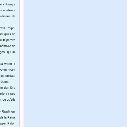
e influença
à construire
ardienne de
tail, Ralph,
nt qu’ils ne
i fit perdre
a mémoire de
es, qui lui
ua Veran. Il
 Ambi revint
les soldats
résent.
te dernière
lle vit ses
 ce qu’elle
e Ralph, qui
 de la Reine
topper Ralph