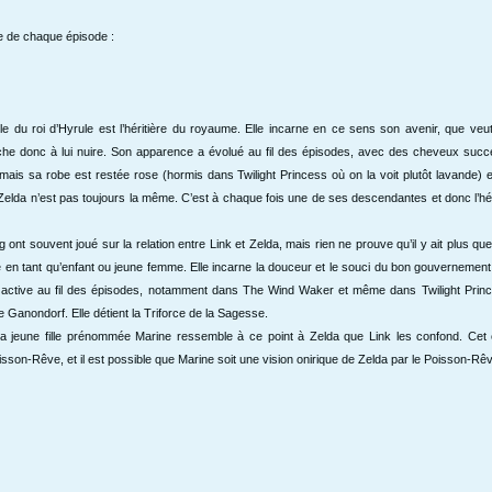
me de chaque épisode :
lle du roi d’Hyrule est l’héritière du royaume. Elle incarne en ce sens son avenir, que veu
che donc à lui nuire. Son apparence a évolué au fil des épisodes, avec des cheveux suc
mais sa robe est restée rose (hormis dans Twilight Princess où on la voit plutôt lavande) 
elda n’est pas toujours la même. C’est à chaque fois une de ses descendantes et donc l’héri
t souvent joué sur la relation entre Link et Zelda, mais rien ne prouve qu’il y ait plus que 
ie en tant qu’enfant ou jeune femme. Elle incarne la douceur et le souci du bon gouvernement
 active au fil des épisodes, notamment dans The Wind Waker et même dans Twilight Princ
 Ganondorf. Elle détient la Triforce de la Sagesse.
la jeune fille prénommée Marine ressemble à ce point à Zelda que Link les confond. Cet
sson-Rêve, et il est possible que Marine soit une vision onirique de Zelda par le Poisson-Rê