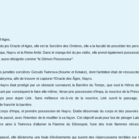
of Ages.
u jeu Oracle of Ages, elle est la Sorcière des Ombres, elle a la faculté de posséder les pe
Impa, Nayru et la Reine Ambi. Dans le manga tiré du jeu vidéo, elle prend également possess
st aussi désignée comme "le Démon Possesseur".
es jumelles sorcières Gerudo Twinrova (Koume et Kotake
)
, dont l’ambition était de ressusci
à Labrynna, afin de trouver et capturer l’Oracle des Âges, Nayru.
ayru était protégé par un obstacle surnaturel, la Barrière du Temps, que seul le Héros de 
ant par conséquent le faire elle-même, Veran pris possession d’Impa, la nourrice de la Prin
ps pour duper Link. Sans méfiance vis-à-vis de la nourrice, Link ouvrit le passage,
e franchir la barrière.
le corps d’Impa, et prendre possession de Nayru. Dotée désormais du corps et des pouvoirs 
 le passé, avec l’intention de le modifier à sa façon. Cet objectif avait pour but de plonger L
tre ainsi à Twinrova d’allumer la Flamme du Désespoir, l’une des trois flammes néces
 passé, elle déclencha une foule d’évènements qui eurent des répercussions terribles sur l