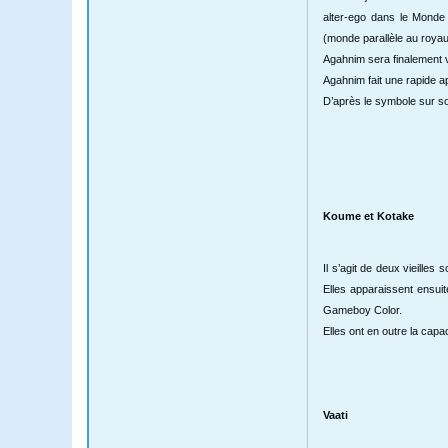
alter-ego dans le Monde
(monde parallèle au royau
Agahnim sera finalement v
Agahnim fait une rapide ap
D’après le symbole sur so
Koume et Kotake
Il s’agit de deux vieille
Elles apparaissent ensuit
Gameboy Color.
Elles ont en outre la cap
Vaati