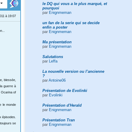
le DQ qui vous a le plus marqué, et
pourquoi
par
Enignmeman
011 à 19:07
un fan de la serie qui se decide
enfin a poster
n...
par
Enignmeman
Ma présentation
par
Enignmeman
Salutations
par
Leffa
La nouvelle version ou l’ancienne
?
par
Antoine06
re, blessée,
la guerre à
Présentation de Evolinki
s Ocarina of
par
Evolinki
ue le monde
Présentation d'Herald
par
Enignmeman
ux épisodes.
Présentation Tran
 toujours se
par
Enignmeman