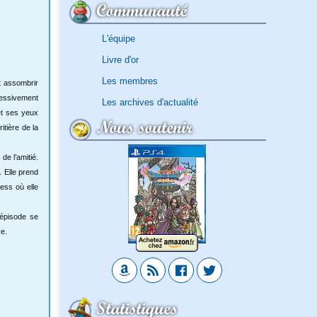
Communauté
L'équipe
Livre d'or
Les membres
t assombrir
cessivement
Les archives d'actualité
et ses yeux
Nous soutenir
tière de la
de l’amitié.
. Elle prend
ess où elle
 épisode se
ve.
Statistiques