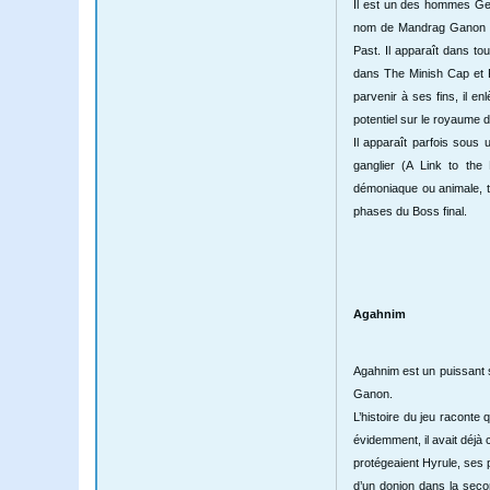
Il est un des hommes Ger
nom de Mandrag Ganon – c
Past. Il apparaît dans t
dans The Minish Cap et F
parvenir à ses fins, il e
potentiel sur le royaume d’
Il apparaît parfois sou
ganglier (A Link to the
démoniaque ou animale, t
phases du Boss final.
Agahnim
Agahnim est un puissant sor
Ganon.
L’histoire du jeu raconte q
évidemment, il avait déjà 
protégeaient Hyrule, ses 
d’un donjon dans la secon