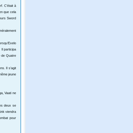
. C’était à
en que cela
Fours Sword
énéralement
Lorsqu’Exelo
Il participa
e de Quatre
s. Il s’agit
 même jeune
a, Vaati ne
les deux se
ink viendra
combat pour