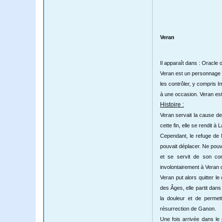
Veran
Il apparaît dans : Oracle 
Veran est un personnage d
les contrôler, y compris 
à une occasion. Veran e
Histoire :
Veran servait la cause d
cette fin, elle se rendit 
Cependant, le refuge de N
pouvait déplacer. Ne pouv
et se servit de son cor
involontairement à Veran d
Veran put alors quitter 
des Âges, elle partit dans
la douleur et de permet
résurrection de Ganon.
Une fois arrivée dans le