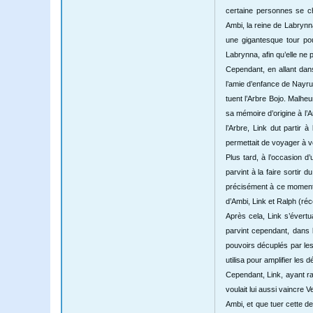
certaine personnes se ch
Ambi, la reine de Labrynn
une gigantesque tour pou
Labrynna, afin qu’elle ne 
Cependant, en allant dans
l’amie d’enfance de Nayru,
tuent l’Arbre Bojo. Malheu
sa mémoire d’origine à l’
l’Arbre, Link dut partir
permettait de voyager à vo
Plus tard, à l’occasion d’
parvint à la faire sortir
précisément à ce moment,
d’Ambi, Link et Ralph (réc
Après cela, Link s’évert
parvint cependant, dans l
pouvoirs décuplés par le
utilisa pour amplifier les 
Cependant, Link, ayant ra
voulait lui aussi vaincre 
Ambi, et que tuer cette de