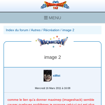
MENU
Index du forum
/
Autres
/
Récréation
/
image 2
image 2
xilfist
Mercredi 16 Mars 2011 à 16:08
comme le lien qu'a donner maximep (imageshack) semble
causer quelques problèmes je propose celui-ci qui est plus