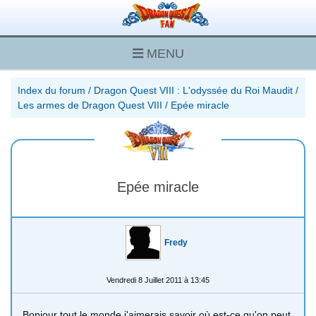
MENU
Index du forum
/
Dragon Quest VIII : L'odyssée du Roi Maudit
/
Les armes de Dragon Quest VIII
/
Epée miracle
Epée miracle
Fredy
Vendredi 8 Juillet 2011 à 13:45
Bonjour tout le monde j'aimerais savoir où est-ce qu'on peut