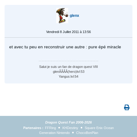
glenx
Vendredi 8 Juillet 2011 à 13:56
et avec tu peu en reconstruir une autre : pure épé miracle
Salut je suis un fan de dragon quest VIII
glenÂÂÂÂ(hero)lvl:53
Yangus:lvl:54
Dragon Quest Fan 2006-2026
Partenaires :
FFRing
KHDestiny
Square Enix Ocean
Generation Nintendo
ChocoBonPlan