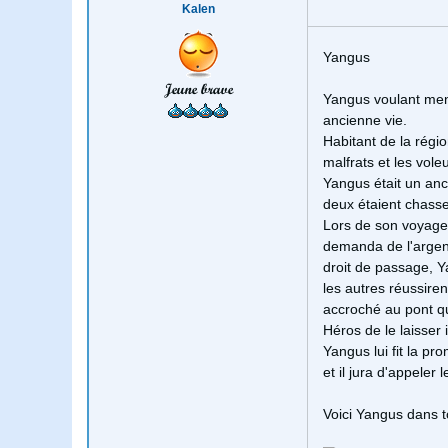
Kalen
Yangus
Jeune brave
Yangus voulant mene
ancienne vie.
Habitant de la régio
malfrats et les vole
Yangus était un an
deux étaient chasseu
Lors de son voyage
demanda de l'argent
droit de passage, Y
les autres réussiren
accroché au pont q
Héros de le laisser 
Yangus lui fit la p
et il jura d'appeler
Voici Yangus dans t