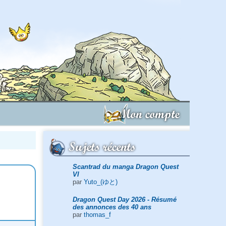
Mon compte
Sujets récents
Scantrad du manga Dragon Quest
VI
par
Yuto_(ゆと)
Dragon Quest Day 2026 - Résumé
des annonces des 40 ans
par
thomas_f