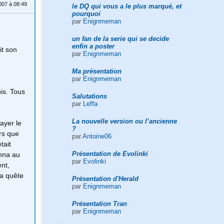
007 à 08:49
le DQ qui vous a le plus marqué, et
pourquoi
par
Enignmeman
un fan de la serie qui se decide
enfin a poster
it son
par
Enignmeman
Ma présentation
par
Enignmeman
is. Tous
Salutations
par
Leffa
La nouvelle version ou l’ancienne
ayer le
?
rs que
par
Antoine06
tait
Présentation de Evolinki
onna au
par
Evolinki
ent,
sa quête
Présentation d'Herald
par
Enignmeman
Présentation Tran
par
Enignmeman