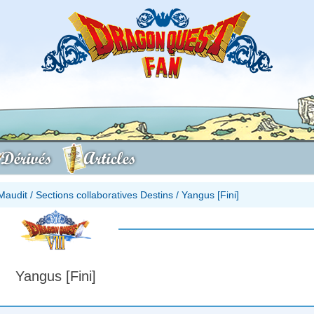
Dérivés
Articles
Maudit
/
Sections collaboratives Destins
/
Yangus [Fini]
Yangus [Fini]