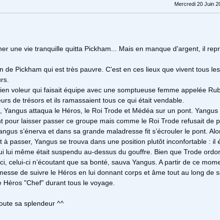
Mercredi 20 Juin 2
r une vie tranquille quitta Pickham... Mais en manque d'argent, il repr
n de Pickham qui est très pauvre. C'est en ces lieux que vivent tous les
urs.
cien voleur qui faisait équipe avec une somptueuse femme appelée Rub
rs de trésors et ils ramassaient tous ce qui était vendable.
, Yangus attaqua le Héros, le Roi Trode et Médéa sur un pont. Yangus
 pour laisser passer ce groupe mais comme le Roi Trode refusait de p
angus s’énerva et dans sa grande maladresse fit s’écrouler le pont. Alo
t à passer, Yangus se trouva dans une position plutôt inconfortable : il é
ui lui même était suspendu au-dessus du gouffre. Bien que Trode ord
ici, celui-ci n’écoutant que sa bonté, sauva Yangus. A partir de ce mom
romesse de suivre le Héros en lui donnant corps et âme tout au long de 
 le Héros "Chef" durant tous le voyage.
oute sa splendeur ^^