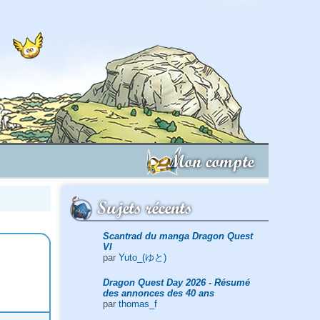
Mon compte
Sujets récents
Scantrad du manga Dragon Quest
VI
par
Yuto_(ゆと)
Dragon Quest Day 2026 - Résumé
des annonces des 40 ans
par
thomas_f