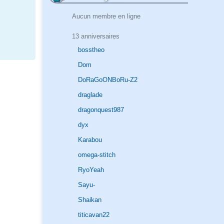
Aucun membre en ligne
13 anniversaires
bosstheo
Dom
DoRaGoONBoRu-Z2
draglade
dragonquest987
dyx
Karabou
omega-stitch
RyoYeah
Sayu-
Shaikan
titicavan22