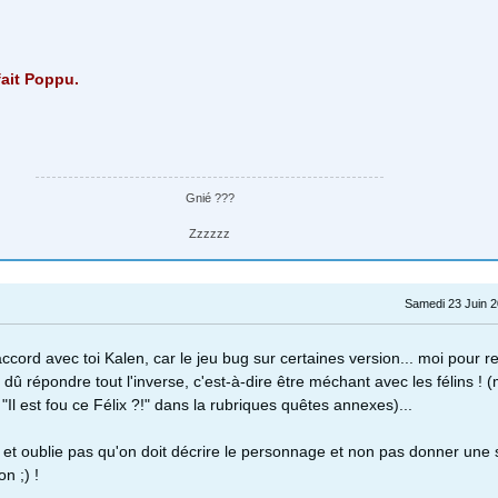
fait Poppu.
Gnié ???
Zzzzzz
Samedi 23 Juin 2
cord avec toi Kalen, car le jeu bug sur certaines version... moi pour re
i dû répondre tout l'inverse, c'est-à-dire être méchant avec les félins ! 
 "Il est fou ce Félix ?!" dans la rubriques quêtes annexes)...
et oublie pas qu'on doit décrire le personnage et non pas donner une 
n ;) !