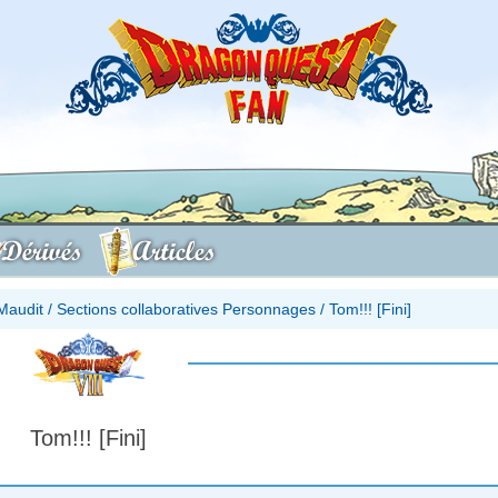
Dérivés
Articles
Maudit
/
Sections collaboratives Personnages
/
Tom!!! [Fini]
Tom!!! [Fini]