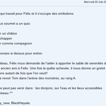
Mercredi 20 Juin 2
i travail pour Félix et il s'occupe des smilodons.
us soumet a un quiz:
r un châton
'échapper
don comme compagnon
réponses si dessus pour entrer.
âteau, Félix nous demande de l'aider à apporter le sable de serenités à
ancien ami à Felix. Une fois la quête achevée, il nous donne un grelot
ns autant de fois que l'on veut!!
 revoir Tom dans l'arène des monstres, au rang A.
e peut pas venir dans : les donjons, sur l'eau et les lieux accessibles
oiseau.^^
ny_new, BlackHayate.