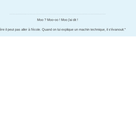
Moo ? Moo-oo ! Moo j'ai dit !
ère il peut pas aller à l'école. Quand on lui explique un machin technique, il s'évanouit."