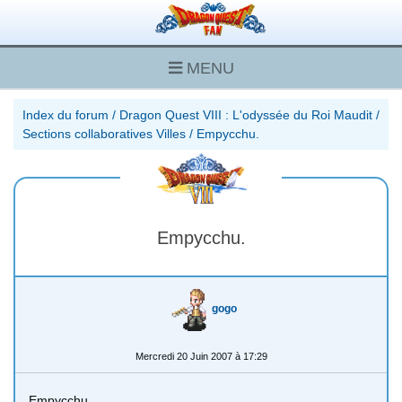
MENU
Index du forum
/
Dragon Quest VIII : L'odyssée du Roi Maudit
/
Sections collaboratives Villes
/
Empycchu.
Empycchu.
gogo
Mercredi 20 Juin 2007 à 17:29
Empycchu