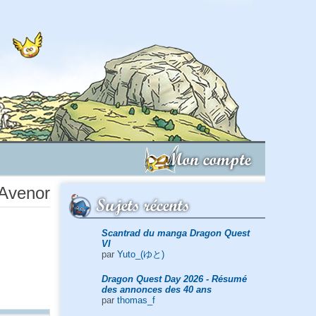
Mon compte
 Avenor
Sujets récents
Scantrad du manga Dragon Quest
VI
par
Yuto_(ゆと)
Dragon Quest Day 2026 - Résumé
des annonces des 40 ans
par
thomas_f