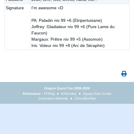
Signature
I'm awesome =D
PA: Paladin niv 99 +6 (Etripertuisane)
Joffrey: Gladiateur niv 99 +6 (Pure Lame du
Faucon)
Margaux: Prêtre niv 99 +5 (Assomoir)
Iris: Voleur niv 99 +8 (Arc de Séraphin)
Dragon Quest Fan 2006-2026
Partenaires :
FFRing
KHDestiny
Square Enix Ocean
Generation Nintendo
ChocoBonPlan