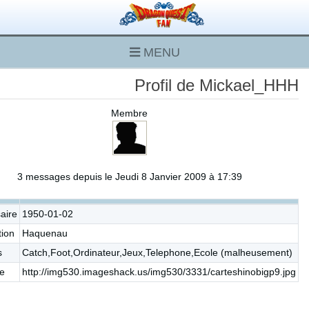
MENU
Profil de Mickael_HHH
Membre
3 messages depuis le Jeudi 8 Janvier 2009 à 17:39
aire
1950-01-02
tion
Haquenau
s
Catch,Foot,Ordinateur,Jeux,Telephone,Ecole (malheusement)
re
http://img530.imageshack.us/img530/3331/carteshinobigp9.jpg