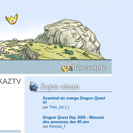
Mon compte
e KAZTV
Sujets récents
Scantrad du manga Dragon Quest
VI
par
Yuto_(ゆと)
Dragon Quest Day 2026 - Résumé
des annonces des 40 ans
par
thomas_f