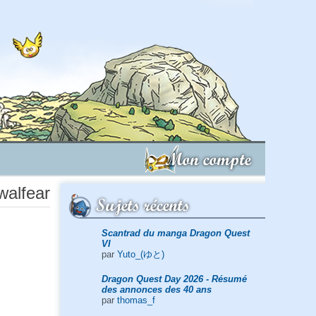
Mon compte
walfear
Sujets récents
Scantrad du manga Dragon Quest
VI
par
Yuto_(ゆと)
Dragon Quest Day 2026 - Résumé
des annonces des 40 ans
par
thomas_f