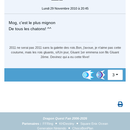
Lundi 29 Novembre 2010 à 20:45
Mog, c'est le plus mignon
De tous les chatons! ^^
2011 ne serai pas 2011 sans la galette des rois.Bon, j'avoue, je n'aime pas cette
coutume, mais les rois gluants, si!Un jour, Gluant 1er emmena son fils Gluant
2ème. Devinez qui a eu cette fève!
3
Dragon Quest Fan 2006-2026
Partenaires :
FFRing
KHDestiny
Square Enix Ocean
Generation Nintendo
ChocoBonPlan