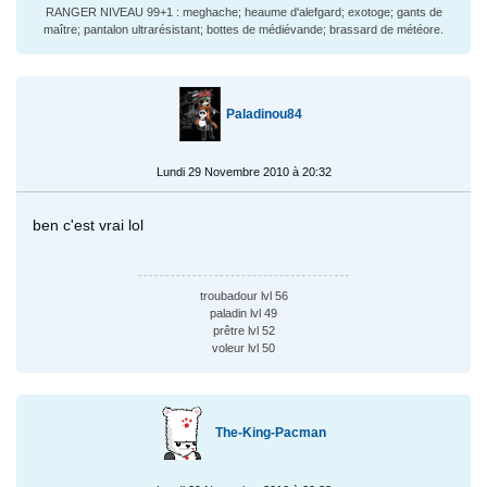
RANGER NIVEAU 99+1 : meghache; heaume d'alefgard; exotoge; gants de
maître; pantalon ultrarésistant; bottes de médiévande; brassard de météore.
Paladinou84
Lundi 29 Novembre 2010 à 20:32
ben c'est vrai lol
troubadour lvl 56
paladin lvl 49
prêtre lvl 52
voleur lvl 50
The-King-Pacman