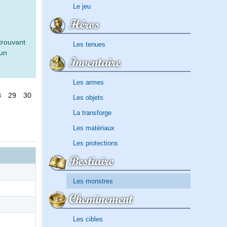
Le jeu
Héros
trouvant
Les tenues
 un
Inventaire
Les armes
8
29
30
Les objets
La transforge
Les matériaux
Les protections
Bestiaire
Les monstres
Cheminement
Les cibles