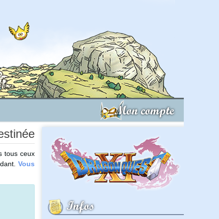
Mon compte
estinée
s tous ceux
ndant.
Vous
Infos