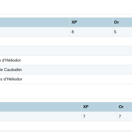
XP
Or
8
5
 d‘Héliodor
de Caubaltin
es d‘Héliodor
XP
Or
7
7