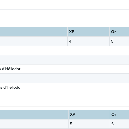
XP
Or
4
5
 d‘Héliodor
es d‘Héliodor
XP
Or
5
6