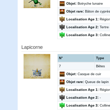
Objet:
Botryche lunaire
Objet rare:
Bâton de cyprè
Localisation Age 1:
Région
Localisation Age 2:
Tertre 
Localisation Age 3:
Collin
Lapicorne
N°
Type
7
Bêtes
Objet:
Casque de cuir
Objet rare:
Queue de lapin
Localisation Age 1:
Région
Localisation Age 2:
-
Localisation Age 3:
Collin