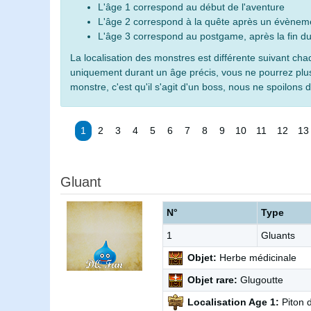
L'âge 1 correspond au début de l'aventure
L'âge 2 correspond à la quête après un évèneme
L'âge 3 correspond au postgame, après la fin du
La localisation des monstres est différente suivant cha
uniquement durant un âge précis, vous ne pourrez plus
monstre, c'est qu'il s'agit d'un boss, nous ne spoilons 
1
2
3
4
5
6
7
8
9
10
11
12
13
Gluant
N°
Type
1
Gluants
Objet:
Herbe médicinale
Objet rare:
Glugoutte
Localisation Age 1:
Piton 