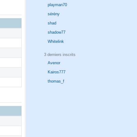
playman70
sérény
shad
shadow77
Whitelink
3 derniers inscrits
Avenor
Kairos777
thomas_f