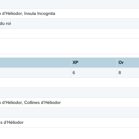
 d‘Héliodor, Insula Incognita
du roi
XP
Or
6
8
 d‘Héliodor, Collines d‘Héliodor
es d‘Héliodor