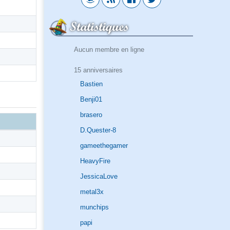
Statistiques
Aucun membre en ligne
15 anniversaires
Bastien
Benji01
brasero
D.Quester-8
gameethegamer
HeavyFire
JessicaLove
metal3x
munchips
papi