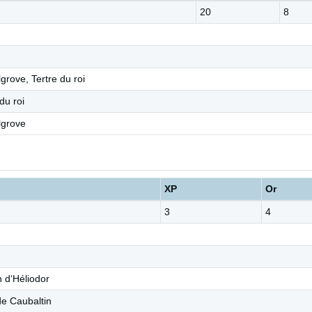
20
8
grove, Tertre du roi
du roi
lgrove
XP
Or
3
4
 d‘Héliodor
de Caubaltin