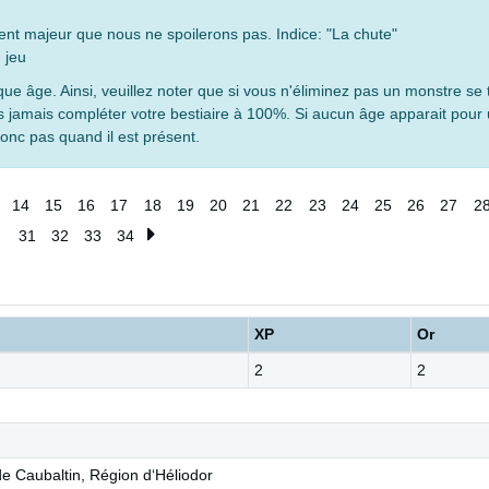
nt majeur que nous ne spoilerons pas. Indice: "La chute"
 jeu
que âge. Ainsi, veuillez noter que si vous n'éliminez pas un monstre se 
 jamais compléter votre bestiaire à 100%. Si aucun âge apparait pour
donc pas quand il est présent.
14
15
16
17
18
19
20
21
22
23
24
25
26
27
2
31
32
33
34
XP
Or
2
2
de Caubaltin, Région d‘Héliodor