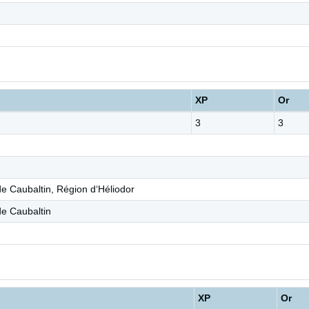
XP
Or
3
3
de Caubaltin, Région d‘Héliodor
de Caubaltin
XP
Or