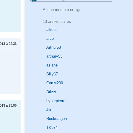
Aucun membre en ligne
13 anniversaires
alkers
arco
013 à 22:33
Arthur53
arthurv53
aslaneji
Billy67
CortM200
Drizzt
hyperpierrot
013 à 23:06
Jiin
Rookdragon
TK974