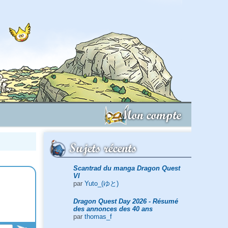
Mon compte
Sujets récents
Scantrad du manga Dragon Quest
VI
par
Yuto_(ゆと)
Dragon Quest Day 2026 - Résumé
des annonces des 40 ans
par
thomas_f