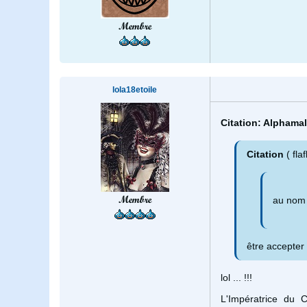
Membre
lola18etoile
Citation: Alphamal
Citation
( fl
Membre
au nom 
être accepter 
lol ... !!!
L'Impératrice du 