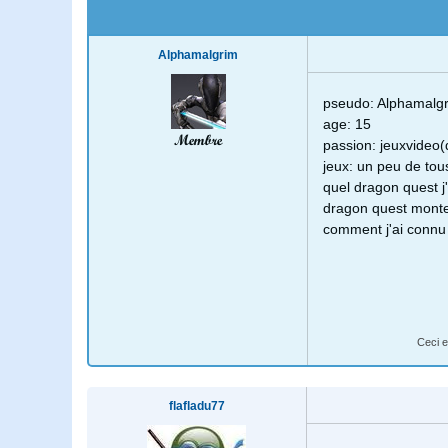
Alphamalgrim
pseudo: Alphamalg
age: 15
Membre
passion: jeuxvideo(
jeux: un peu de tous
quel dragon quest j'
dragon quest monte
comment j'ai connu l
Ceci e
flafladu77