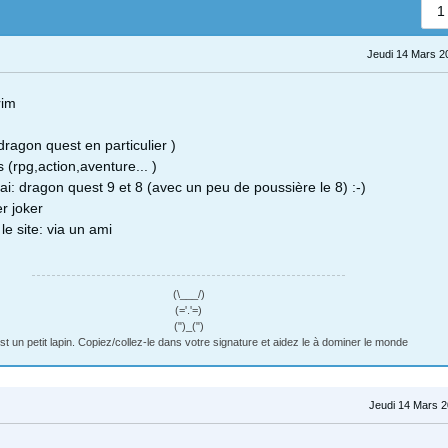
1
Jeudi 14 Mars 2
rim
dragon quest en particulier )
 (rpg,action,aventure... )
ai: dragon quest 9 et 8 (avec un peu de poussière le 8) :-)
r joker
e site: via un ami
(\___/)
(='.'=)
(")_(")
st un petit lapin. Copiez/collez-le dans votre signature et aidez le à dominer le monde
Jeudi 14 Mars 2