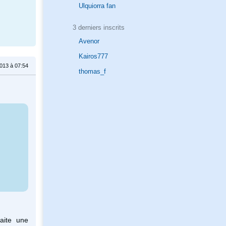
Ulquiorra fan
3 derniers inscrits
Avenor
Kairos777
013 à 07:54
thomas_f
aite une