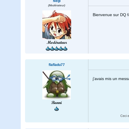
Negi
(Modérateur)
Bienvenue sur DQ f
Modérateur
flafladu77
j'avais mis un messag
Banni
Ceci e