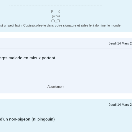
(\___/)
(='.'=)
(")_(")
st un petit lapin. Copiez/collez-le dans votre signature et aidez le à dominer le monde
Jeudi 14 Mars 2
orps malade en mieux portant.
Absolument
Jeudi 14 Mars 2
 d'un non-pigeon (ni pingouin)