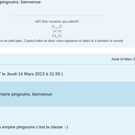
 pingouins, bienvenue
lol!!! Des moutons qui volent!!!
(\___/)
(='.'=)
(")_(")
st un petit lapin. Copiez/collez-le dans votre signature et aidez le à dominer le monde
Jeudi 14 Mars 2
77 le Jeudi 14 Mars 2013 à 21:50 )
mpire pingouins, bienvenue
 empire pingouins c'est la classe :-)