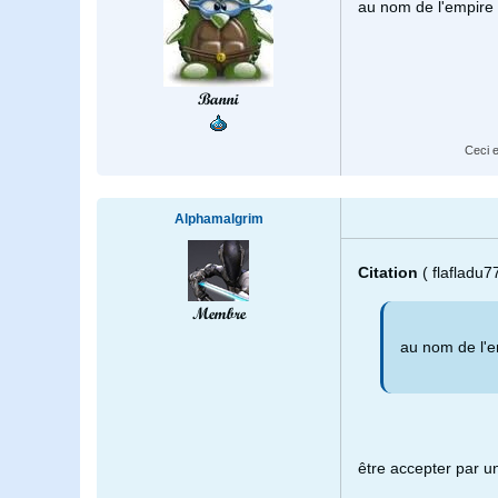
au nom de l'empire
Banni
Ceci e
Alphamalgrim
Citation
( flafladu
Membre
au nom de l'e
être accepter par un