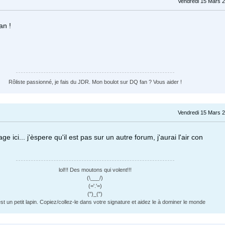
Vendredi 15 Mars 2
an !
Rôliste passionné, je fais du JDR. Mon boulot sur DQ fan ? Vous aider !
Vendredi 15 Mars 2
e ici... j'èspere qu'il est pas sur un autre forum, j'aurai l'air con
lol!!! Des moutons qui volent!!!
(\___/)
(='.'=)
(")_(")
st un petit lapin. Copiez/collez-le dans votre signature et aidez le à dominer le monde