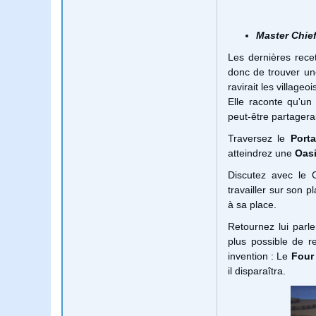
Master Chief
Les dernières rece
donc de trouver u
ravirait les villageoi
Elle raconte qu'u
peut-être partagera
Traversez le
Porta
atteindrez une
Oas
Discutez avec le 
travailler sur son p
à sa place.
Retournez lui parle
plus possible de r
invention : Le
Four
il disparaîtra.