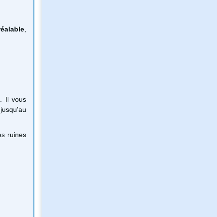
réalable
,
. Il vous
 jusqu'au
es ruines