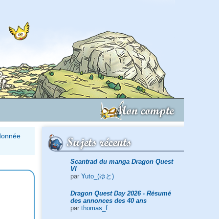
Mon compte
ndonnée
Sujets récents
Scantrad du manga Dragon Quest
VI
par
Yuto_(ゆと)
Dragon Quest Day 2026 - Résumé
des annonces des 40 ans
par
thomas_f