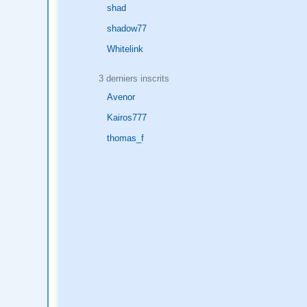
shad
shadow77
Whitelink
3 derniers inscrits
Avenor
Kairos777
thomas_f