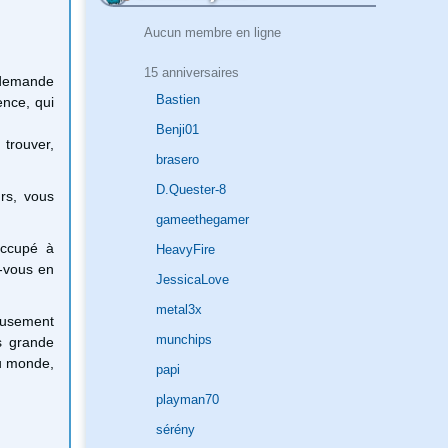
Aucun membre en ligne
15 anniversaires
s demande
Bastien
ence, qui
Benji01
 trouver,
brasero
D.Quester-8
rs, vous
gameethegamer
occupé à
HeavyFire
z-vous en
JessicaLove
metal3x
reusement
munchips
s grande
du monde,
papi
playman70
sérény