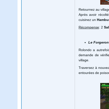
Retournez au villag
Après avoir récolt
cuisinez un
Hambur
Récompense
: 2
Sa
Le Forgeron
Rolondo a autrefoi
demande de vérifier
village.
Traversez à nouveau
entourées de poison.