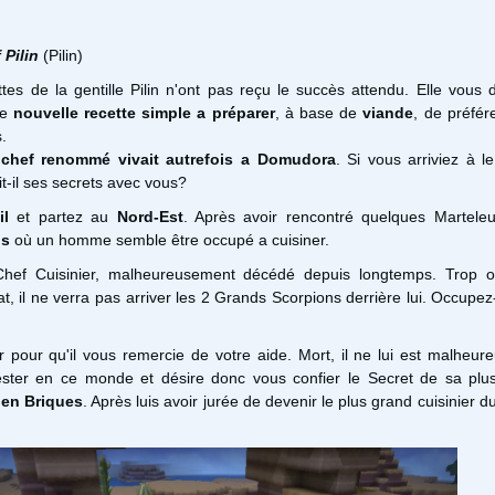
 Pilin
(Pilin)
ttes de la gentille Pilin n'ont pas reçu le succès attendu. Elle vou
ne
nouvelle recette simple a préparer
, à base de
viande
, de préfér
s.
n
chef renommé vivait autrefois a Domudora
. Si vous arriviez à le
it-il ses secrets avec vous?
il
et partez au
Nord-Est
. Après avoir rencontré quelques Marteleu
is
où un homme semble être occupé a cuisiner.
Chef Cuisinier, malheureusement décédé depuis longtemps. Trop 
lat, il ne verra pas arriver les 2 Grands Scorpions derrière lui. Occupe
r pour qu'il vous remercie de votre aide. Mort, il ne lui est malheu
ester en ce monde et désire donc vous confier le Secret de sa plu
 en Briques
. Après luis avoir jurée de devenir le plus grand cuisinier 