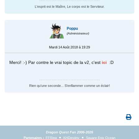
L'esprit est le Maître, Le corps est le Serviteur.
Poppu
(Administrateur)
Mardi 14 Août 2018 à 19:29
Merci! :-) Par contre le vrai topic de la v2, c'est
ici
:D
Rien qu'une seconde... S'enflammer comme un éclair!
Dragon Quest Fan 2006-2026
Partenaires :
FFRing
KHDestiny
Square Enix Ocean