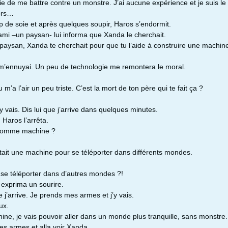
ie de me battre contre un monstre. J’ai aucune expérience et je suis le
lors…
ap de soie et après quelques soupir, Haros s’endormit.
mi –un paysan- lui informa que Xanda le cherchait.
e paysan, Xanda te cherchait pour que tu l’aide à construire une machin
 m’ennuyai. Un peu de technologie me remontera le moral.
u m’a l’air un peu triste. C’est la mort de ton père qui te fait ça ?
 vais. Dis lui que j’arrive dans quelques minutes.
 Haros l’arrêta.
i comme machine ?
’était une machine pour se téléporter dans différents mondes.
se téléporter dans d’autres mondes ?!
exprima un sourire.
ue j’arrive. Je prends mes armes et j’y vais.
ux.
ine, je vais pouvoir aller dans un monde plus tranquille, sans monstre.
ses armes et alla voir Xanda.