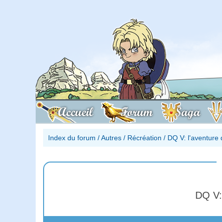
Accueil
Forum
Saga
Index du forum
/
Autres
/
Récréation
/
DQ V: l'aventure
DQ V: