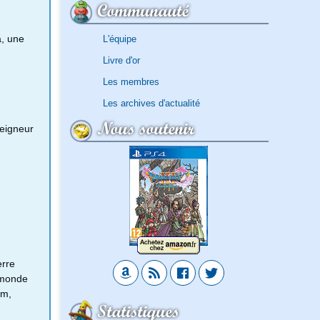
Communauté
a, une
L'équipe
Livre d'or
Les membres
Les archives d'actualité
Nous soutenir
Seigneur
erre
e monde
am,
Statistiques