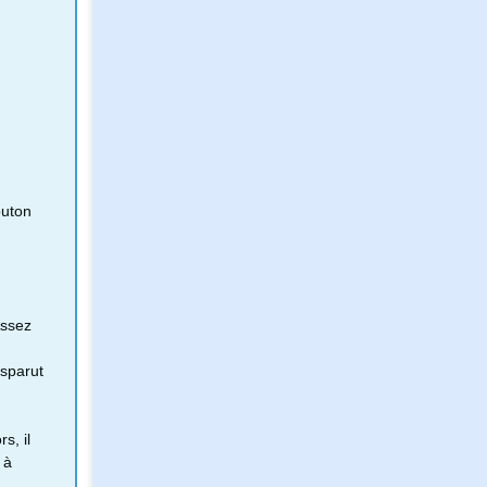
outon
Assez
isparut
s, il
 à