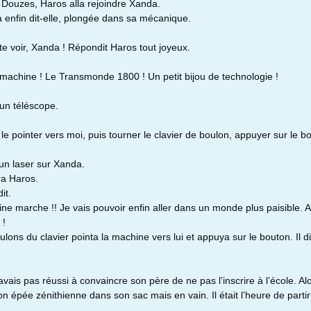
Douzes, Haros alla rejoindre Xanda.
à enfin dit-elle, plongée dans sa mécanique.
te voir, Xanda ! Répondit Haros tout joyeux.
machine ! Le Transmonde 1800 ! Un petit bijou de technologie !
un téléscope.
s le pointer vers moi, puis tourner le clavier de boulon, appuyer sur le b
un laser sur Xanda.
a Haros.
it.
e marche !! Je vais pouvoir enfin aller dans un monde plus paisible. 
 !
lons du clavier pointa la machine vers lui et appuya sur le bouton. Il d
vais pas réussi à convaincre son père de ne pas l’inscrire à l’école. Alor
n épée zénithienne dans son sac mais en vain. Il était l’heure de partir