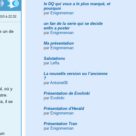
le DQ qui vous a le plus marqué, et
pourquoi
par
Enignmeman
010 à 22:32
un fan de la serie qui se decide
enfin a poster
re un de
par
Enignmeman
Ma présentation
par
Enignmeman
Salutations
par
Leffa
La nouvelle version ou l’ancienne
?
par
Antoine06
l, où y
Présentation de Evolinki
tre.
par
Evolinki
a, il se
Présentation d'Herald
par
Enignmeman
Présentation Tran
par
Enignmeman
 un