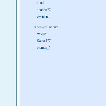
shad
shadow77
Whitelink
3 derniers inscrits
Avenor
Kairos777
thomas_f