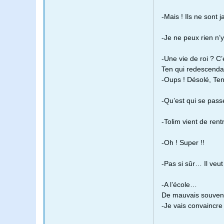
-Mais ! Ils ne sont j
-Je ne peux rien n’y 
-Une vie de roi ? C’
Ten qui redescendait
-Oups ! Désolé, Ten
-Qu’est qui se pas
-Tolim vient de ren
-Oh ! Super !!
-Pas si sûr… Il veut 
-A l’école…
De mauvais souvenir
-Je vais convaincre