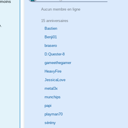
 moins
Aucun membre en ligne
15 anniversaires
e.
Bastien
Benji01
brasero
D.Quester-8
gameethegamer
HeavyFire
JessicaLove
metal3x
munchips
papi
playman70
sérény