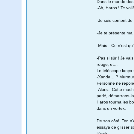
Dans le monde des 
-Ah, Haros ! Te voil
-Je suis content de 
-Je te présente ma 
-Mais…Ce n’est qu’
-Pas si sûr ! Je vai
rouge, et…
Le téléscope lança 
-Xanda… ? Murmur
Personne ne répond
-Alors…Cette machin
parlé, démarrons-la
Haros tourna les bou
dans un vortex.
De son côté, Ten n’a
essaya de glisser so
l’école.