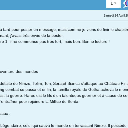
1
Samedi 24 Avril 2
peu tard pour poster un message, mais comme je viens de finir le chapit
ant, j'avais très envie de la poster.
itre 1, il ne commence pas très fort, mais bon. Bonne lecture !
’aventure des mondes
 défaite de Nimzo, Tolim, Ten, Sora,et Bianca s’attaque au Château Fina
ong combat se passa et enfin, la famille royale de Gotha acheva le mons
est la guerre. Haros est le fils d’un talentueux guerrier et à cause de cel
’entraîner pour rejoindre la Millice de Bonta.
paux :
s Légendaire, celui qui sauva le monde en terrassant Nimzo. Il possède