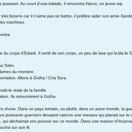
s puissant. Au court d’une balade, il rencontra Haros, un jeune iop.
 très bizarre car il n’aime pas se battre, il préfère aider son amie Xand
 des machines.
contre
e du corps d’Estark. Il sortit de son corps, un peu de lave qui brûla le 
ta Tolim.
s lames du monstre.
éportation. Allons à Gotha ! Cria Sora.
it le reste de la famille.
tation. Ils retournèrent à Gotha.
e chose. Dans un pays lointain, ou plutôt, dans un autre monde, la gu
 plus puissants guerriers devaient vaincre une menace qui planait sur l
, qui déchainait son pouvoir sur ce monde. Dans une maison d’Incarn
ucha sur son lit.