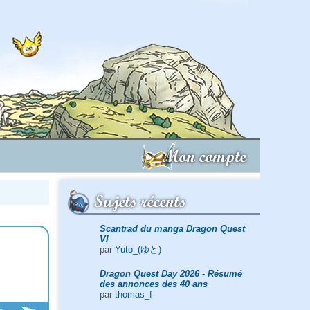
Mon compte
Sujets récents
Scantrad du manga Dragon Quest
VI
par
Yuto_(ゆと)
Dragon Quest Day 2026 - Résumé
des annonces des 40 ans
par
thomas_f