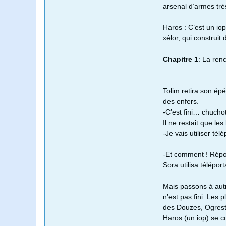
arsenal d’armes trè
Haros : C’est un iop
xélor, qui construit
Chapitre 1
: La ren
Tolim retira son épé
des enfers.
-C’est fini… chucho
Il ne restait que le
-Je vais utiliser tél
-Et comment ! Répond
Sora utilisa télépor
Mais passons à autr
n’est pas fini. Les
des Douzes, Ogrest
Haros (un iop) se co